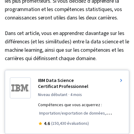
les plus prometteurs. Si vous décidez d'apprendre la
programmation et les compétences statistiques, vos
connaissances seront utiles dans les deux carrières.
Dans cet article, vous en apprendrez davantage sur les
différences (et les similitudes) entre la data science et le
machine learning, ainsi que sur les compétences et les
carrières qui définissent chaque domaine.
IBM Data Science
Certificat Professionnel
niveau débutant
· 4 mois
Compétences que vous acquerrez :
Importation/exportation de données,
Réseautage professionnel, Traitement des
4.6
(150,430 évaluations)
données, Tracé (graphique), Récit de données,