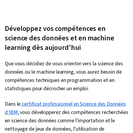
Apprentissage par arbre de décision, Modèle
de formation, Éthique des données,
Apprentissage automatique appliqué, Scikit
Learn (Bibliothèque d'apprentissage
Développez vos compétences en
automatique), Apprentissage supervisé, L'IA
science des données et en machine
responsable, Algorithmes d'apprentissage
learning dès aujourd'hui
automatique, Algorithmes de classification,
Modélisation prédictive, Apprentissage non
Que vous décidiez de vous orienter vers la science des
supervisé, Détection des anomalies, Réseaux
données ou le machine learning, vous aurez besoin de
neuronaux artificiels, Réduction de la
compétences techniques en programmation et en
dimensionnalité, Optimisation du modèle,
statistiques pour décrocher un emploi.
Algorithme de la forêt aléatoire, Mise au point,
Régression logistique, Analyse de régression,
Dans le
certificat professionnel en Science des Données
Ingénierie des fonctionnalités, Programmation
d'IBM
, vous développerez des compétences recherchées
Python, Prétraitement des données,
en science des données comme l'importation et le
Algorithmes
nettoyage de jeux de données, l'utilisation de