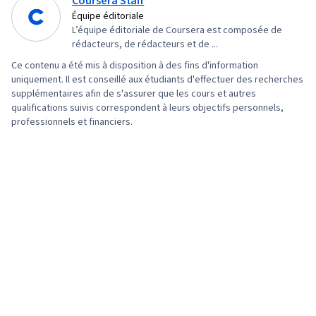
Coursera Staff
programmation informatique, Informatique en
Learn (Bibliothèque d'apprentissage
Équipe éditoriale
nuage, Environnements de développement
L’équipe éditoriale de Coursera est composée de
automatique), Apprentissage supervisé, L'IA
intégré, Programmation statistique, API dans le
rédacteurs, de rédacteurs et de ...
responsable, Algorithmes d'apprentissage
nuage, Programmation Python, Git (système de
Ce contenu a été mis à disposition à des fins d'information
automatique, Algorithmes de classification,
uniquement. Il est conseillé aux étudiants d'effectuer des recherches
contrôle de version), Science des données,
Modélisation prédictive, Apprentissage non
supplémentaires afin de s'assurer que les cours et autres
Outils de développement de logiciels, R
qualifications suivis correspondent à leurs objectifs personnels,
supervisé, Détection des anomalies, Réseaux
(logiciel), Contrôle des versions, Analyse de
professionnels et financiers.
neuronaux artificiels, Réduction de la
régression, Analyse des données,
dimensionnalité, Optimisation du modèle,
Prétraitement des données, Ingénierie des
Algorithme de la forêt aléatoire, Mise au point,
fonctionnalités, Manipulation de données,
Régression logistique, Analyse de régression,
Modélisation prédictive, Diagrammes de
Ingénierie des fonctionnalités, Programmation
dispersion, Analyse statistique, Modèle de
Python, Prétraitement des données,
formation, Transformation des données,
Algorithmes
Traitement des données, Méthodes
statistiques, Visualisation scientifique, Bases
de données relationnelles, Théorie des bases