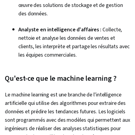
œuvre des solutions de stockage et de gestion
statistiques, Visualisation scientifique, Bases
des données.
de données relationnelles, Théorie des bases
de données, Bases de données, Langages de
Analyste en intelligence d'affaires :
Collecte,
requête, Accès aux données, Procédure
nettoie et analyse les données de ventes et
stockée, Traitement des transactions, Gestion
clients, les interprète et partage les résultats avec
des bases de données, Algorithmes de
les équipes commerciales.
classification, Apprentissage supervisé,
Réduction de la dimensionnalité, Apprentissage
automatique, Régression logistique,
Qu'est-ce que le machine learning ?
Apprentissage automatique appliqué,
Algorithmes d'apprentissage automatique,
Le machine learning est une branche de l'intelligence
Optimisation du modèle, Méthodes
artificielle qui utilise des algorithmes pour extraire des
d'apprentissage automatique, Architectures de
données et prédire les tendances futures. Les logiciels
modèles génératifs, Réseaux adversoriels
sont programmés avec des modèles qui permettent aux
génératifs (GAN), Autoencodeurs, L'IA
ingénieurs de réaliser des analyses statistiques pour
responsable, Éthique des données, Synthèse