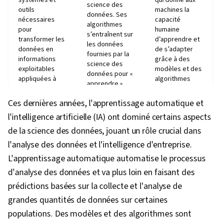
systèmes et
qui donne aux
science des
problèmes, NumPy, Collecte de données,
outils
machines la
données. Ses
nécessaires
capacité
Scripting, Matplotlib, Seaborn, Visualisation
algorithmes
pour
humaine
s’entraînent sur
interactive des données, Histogramme,
transformer les
d’apprendre et
les données
Analyse des données spatiales, Information et
données en
de s’adapter
fournies par la
informations
grâce à des
technologie géospatiales, Graphique, Big Data,
science des
exploitables
modèles et des
données pour «
Apprentissage profond, Transformation
appliquées à
algorithmes
apprendre ».
divers secteurs.
statistiques.
numérique, Stockage des données, Prise de
Ces dernières années, l'apprentissage automatique et
Compétences
décision fondée sur des données, Exploration
Compétences
requises -
l'intelligence artificielle (IA) ont dominé certains aspects
de données, Compilation des données,
Compétences
requises -
Statistiques -
requises -
Compétences
de la science des données, jouant un rôle crucial dans
Modélisation des données, Analyse de
Visualisation
Mathématiques,
en
des données -
l'analyse des données et l'intelligence d'entreprise.
l'activité, Déploiement du modèle, Exigences
statistiques et
programmation
Compétences
L'apprentissage automatique automatise le processus
probabilités -
(Python, SQL,
de l'entreprise, Compétences analytiques,
en codage
Aisance avec
Java) -
d'analyse des données et va plus loin en faisant des
(Python/R) -
Pandas (paquetage Python)
les données -
Statistiques et
Apprentissage
prédictions basées sur la collecte et l'analyse de
Compétences
probabilités -
automatique -
en
Prototypage -
grandes quantités de données sur certaines
SQL/NoSQL -
programmation
Modélisation de
Préparation des
populations. Des modèles et des algorithmes sont
données