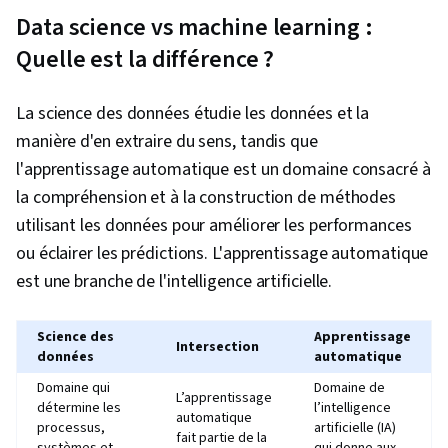
des bases de données, Algorithmes de
Data science vs machine learning :
classification, Apprentissage supervisé,
Quelle est la différence ?
Réduction de la dimensionnalité, Apprentissage
automatique, Régression logistique,
La science des données étudie les données et la
Apprentissage automatique appliqué,
manière d'en extraire du sens, tandis que
Algorithmes d'apprentissage automatique,
l'apprentissage automatique est un domaine consacré à
Optimisation du modèle, Méthodes
la compréhension et à la construction de méthodes
d'apprentissage automatique, Architectures de
utilisant les données pour améliorer les performances
modèles génératifs, Réseaux adversoriels
ou éclairer les prédictions. L'apprentissage automatique
génératifs (GAN), Autoencodeurs, L'IA
est une branche de l'intelligence artificielle.
responsable, Éthique des données, Synthèse
des données, Compétences en matière
Science des
Apprentissage
Intersection
d'entretien, Recherche sur les entreprises,
données
automatique
Communication, Développement professionnel,
Domaine qui
Domaine de
L’apprentissage
Expression orale, Présentations, Rédaction,
détermine les
l’intelligence
automatique
processus,
artificielle (IA)
Gestion de portefeuille, Résolution de
fait partie de la