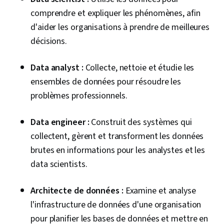
Hébergement en nuage, Autres langages de
comprendre et expliquer les phénomènes, afin
programmation, Services en nuage, Outils de
d'aider les organisations à prendre de meilleures
programmation informatique, Informatique en
décisions.
nuage, Environnements de développement
Data analyst :
Collecte, nettoie et étudie les
intégré, Programmation statistique, API dans le
ensembles de données pour résoudre les
nuage, Programmation Python, Git (système de
problèmes professionnels.
contrôle de version), Science des données,
Outils de développement de logiciels, R
Data engineer :
Construit des systèmes qui
(logiciel), Contrôle des versions, Analyse de
collectent, gèrent et transforment les données
régression, Analyse des données,
brutes en informations pour les analystes et les
Prétraitement des données, Ingénierie des
data scientists.
fonctionnalités, Manipulation de données,
Modélisation prédictive, Diagrammes de
Architecte de données :
Examine et analyse
dispersion, Analyse statistique, Modèle de
l'infrastructure de données d'une organisation
formation, Transformation des données,
pour planifier les bases de données et mettre en
Traitement des données, Méthodes