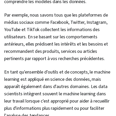
comprendre les modèles dans les données.
des données, Compétences en matière
d'entretien, Recherche sur les entreprises,
Par exemple, nous savons tous que les plateformes de
Communication, Développement professionnel,
médias sociaux comme Facebook, Twitter, Instagram,
Expression orale, Présentations, Rédaction,
YouTube et TikTok collectent les informations des
Gestion de portefeuille, Résolution de
utilisateurs. En se basant sur les comportements
problèmes, NumPy, Collecte de données,
antérieurs, elles prédisent les intérêts et les besoins et
Scripting, Matplotlib, Seaborn, Visualisation
recommandent des produits, services ou articles
interactive des données, Histogramme,
pertinents par rapport à vos recherches précédentes.
Analyse des données spatiales, Information et
technologie géospatiales, Graphique, Big Data,
En tant qu'ensemble d'outils et de concepts, le machine
Apprentissage profond, Transformation
learning est appliqué en science des données, mais
numérique, Stockage des données, Prise de
apparaît également dans d'autres domaines. Les data
décision fondée sur des données, Exploration
scientists intègrent souvent le machine learning dans
de données, Compilation des données,
leur travail lorsque c'est approprié pour aider à recueillir
Modélisation des données, Analyse de
plus d'informations plus rapidement ou pour faciliter
l'activité, Déploiement du modèle, Exigences
l'analyse des tendances.