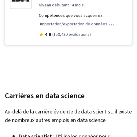
niveau débutant
· 4 mois
Compétences que vous acquerrez :
Importation/exportation de données,
Réseautage professionnel, Traitement des
4.6
(150,430 évaluations)
données, Tracé (graphique), Récit de données,
Création de tableaux de bord, Tableau de bord,
Logiciel de visualisation de données, Nettoyage
des données, Maîtrise des données,
Apprentissage non supervisé, Analyse
exploratoire des données, Jupyter,
Récupération de données sur le Web, IA
Carrières en data science
générative, Présentation des données, SQL,
Évaluation du modèle, Plotly, Visualisation des
Au-delà de la carrière évidente de data scientist, il existe
données, R Programmation, GitHub, Scikit Learn
de nombreux autres emplois en data science.
(Bibliothèque d'apprentissage automatique),
Plates-formes d'informatique en nuage,
Data scientist :
Utilise les données pour