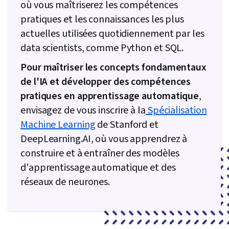
où vous maîtriserez les compétences
nuage, Programmation Python, Git (système de
pratiques et les connaissances les plus
contrôle de version), Science des données,
actuelles utilisées quotidiennement par les
Outils de développement de logiciels, R
data scientists, comme Python et SQL.
(logiciel), Contrôle des versions, Analyse de
régression, Analyse des données,
Pour maîtriser les concepts fondamentaux
Prétraitement des données, Ingénierie des
de l'IA et développer des compétences
fonctionnalités, Manipulation de données,
pratiques en apprentissage automatique
,
Modélisation prédictive, Diagrammes de
envisagez de vous inscrire à la
Spécialisation
dispersion, Analyse statistique, Modèle de
Machine Learning
de Stanford et
formation, Transformation des données,
DeepLearning.AI, où vous apprendrez à
Traitement des données, Méthodes
construire et à entraîner des modèles
statistiques, Visualisation scientifique, Bases
d'apprentissage automatique et des
de données relationnelles, Théorie des bases
réseaux de neurones.
de données, Bases de données, Langages de
requête, Accès aux données, Procédure
stockée, Traitement des transactions, Gestion