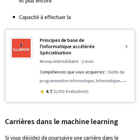
et plus encore
Capacité à effectuer la
Principes de base de
l'informatique accélérée
Spécialisation
niveau intermédiaire
· 2 mois
Compétences que vous acquerrez :
Outils de
programmation informatique, Informatique
théorique, Algorithmes, Gestion de la mémoire,
4.7
(3,502 évaluations)
C++ (langage de programmation), Données non
structurées, Développement du programme,
Programmation orientée objet (POO), Génie
Carrières dans le machine learning
logiciel, Théorie des graphes, Structures de
données, Stockage des données, Débogage,
Si vous décidez de poursuivre une carrière dans le