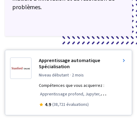
problèmes.
Apprentissage automatique
Spécialisation
niveau débutant
· 2 mois
Compétences que vous acquerrez :
Apprentissage profond, Jupyter,
Apprentissage automatique, Tensorflow,
4.9
(38,721 évaluations)
NumPy, Apprentissage par renforcement,
Apprentissage par transfert, Intelligence
artificielle, Évaluation du modèle,