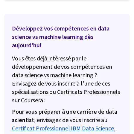
Création de tableaux de bord, Tableau de bord,
Logiciel de visualisation de données, Nettoyage
des données, Maîtrise des données,
Développez vos compétences en data
Apprentissage non supervisé, Analyse
science vs machine learning dès
exploratoire des données, Jupyter,
aujourd'hui
Récupération de données sur le Web, IA
générative, Présentation des données, SQL,
Vous êtes déjà intéressé par le
Évaluation du modèle, Plotly, Visualisation des
développement de vos compétences en
données, R Programmation, GitHub, Scikit Learn
data science vs machine learning ?
(Bibliothèque d'apprentissage automatique),
Envisagez de vous inscrire à l'une de ces
Plates-formes d'informatique en nuage,
spécialisations ou Certificats Professionnels
Hébergement en nuage, Autres langages de
sur Coursera :
programmation, Services en nuage, Outils de
Pour vous préparer à une carrière de data
programmation informatique, Informatique en
scientis
t, envisagez de vous inscrire au
nuage, Environnements de développement
Certificat Professionnel IBM Data Science
,
intégré, Programmation statistique, API dans le