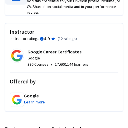
Add this credential to your LinkedIn profile, resume, or
 - データをフォーマットし、調整するためのプロセスを理
CV. Share it on social media and in your performance
解する。

review.
 - 表計算ソフトや SQL を使ったデータの集計方法を理解す
る。

 - 表計算ソフトの数式や関数を使用してデータを計算す
Instructor
る。

4.9
Instructor ratings
(
12 ratings
)
 - SQL クエリを使用して計算する。
Google Career Certificates
Google
•
386 Courses
17,600,144 learners
Offered by
Google
Learn more