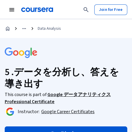
Join for Free
Data Analysis
5 .データを分析し、答えを
導き出す
This course is part of
Google データアナリティクス
Professional Certificate
Instructor:
Google Career Certificates