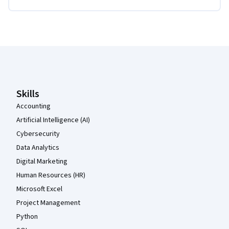
Coursera Footer
Skills
Accounting
Artificial Intelligence (AI)
Cybersecurity
Data Analytics
Digital Marketing
Human Resources (HR)
Microsoft Excel
Project Management
Python