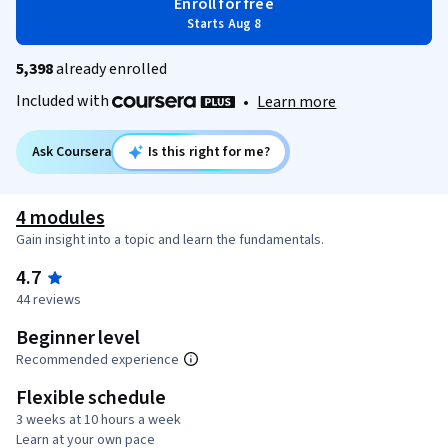
Enroll for free
Starts Aug 8
5,398
already enrolled
Included with
•
Learn more
Ask Coursera
Is this right for me?
4 modules
Gain insight into a topic and learn the fundamentals.
4.7
44 reviews
Beginner level
Recommended experience
Flexible schedule
3 weeks at 10 hours a week
Learn at your own pace