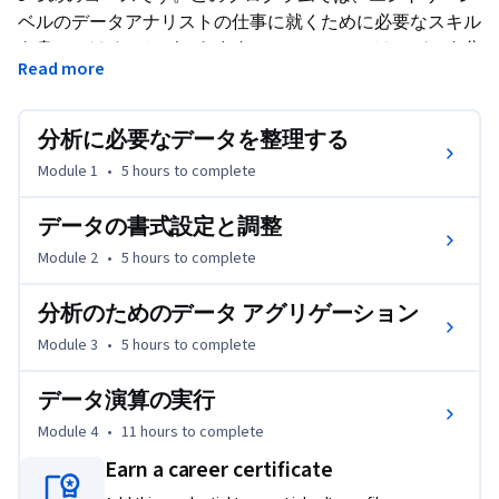
ベルのデータアナリストの仕事に就くために必要なスキル
を身につけることができます。このコースでは、データ分
Read more
析プロセスの「分析」フェーズを探求します。ここまでに
学んだことを分析に応用し、収集したデータの意味を理解
していきます。表計算ソフトや SQL を使ってデータを整
分析に必要なデータを整理する
理し、フォーマットする方法を学び、データをさまざまな
Module 1
•
5 hours
to complete
方法で見たり考えたりできるようにします。また、ビジネ
ス上の目標を達成するために、データを使って複雑な計算
データの書式設定と調整
を行う方法や、数式、関数、SQL クエリの使い方を学びな
Module 2
•
5 hours
to complete
がら、分析を進めていきます。現職の Google データ アナ
リストが、最適なツールやリソースを使って、一般的なア
分析のためのデータ アグリゲーション
ナリスト業務を遂行する実践的な方法を指導します。
Module 3
•
5 hours
to complete
この認定プログラムを修了すると、エントリーレベルのデ
ータ アナリスト職に応募できるようになります。過去の
データ演算の実行
業務経験は不要です。

Module 4
•
11 hours
to complete
このコース修了後の目標は以下の通りです。

Earn a career certificate
 - 分析のためにデータを整理する方法を学ぶ。
