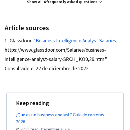
Show all 4 frequently asked questions
Data Quality, Data Validation, Data Integrity,
Management, Dashboard Creation, Technical
Data Management, Performance Testing
Communication, Presentations, Web Content
Accessibility Guidelines, Driving engagement,
Article sources
Design Elements And Principles, Case Studies,
Artificial Intelligence, Data Analysis Software,
Glassdoor. "
Business Intelligence Analyst Salaries
,
Portfolio Management, AI Enablement
https://www.glassdoor.com/Salaries/business-
intelligence-analyst-salary-SRCH_KO0,29.htm."
Consultado el 22 de diciembre de 2022.
Keep reading
¿Qué es un business analyst? Guía de carreras
2026
7 min read · December 3, 2025