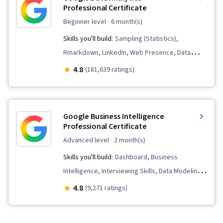
Professional Certificate
beginner level
· 6 month(s)
Skills you'll build:
Sampling (Statistics),
Rmarkdown, LinkedIn, Web Presence, Data
Visualization, Interactive Data Visualization, Data
4.8
(181,639 ratings)
Analysis, Data Structures, Data Cleansing, Data
Storytelling, Spreadsheet Software, R
(Software), Stakeholder Communications, Data
Google Business Intelligence
Presentation, Interviewing Skills, Ggplot2, Data
Professional Certificate
Validation, Object Oriented Programming
advanced level
· 2 month(s)
(OOP), File Management, Data Ethics, Python
Skills you'll build:
Dashboard, Business
Programming, NumPy, Pandas (Python
Intelligence, Interviewing Skills, Data Modeling,
Package), Data Manipulation, Analytical Skills,
Stakeholder Communications, Tableau
4.8
(9,271 ratings)
Analytics, Scripting, Programming Principles,
Software, SQL, Data Pipelines, Data Analysis,
Data Processing, Computer Programming, SQL,
Data Visualization, Database Systems, Applicant
Data Transformation, Data Quality, Data