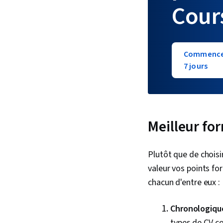
Cour
Commencer 
7 jours
Meilleur fo
Plutôt que de choisir
valeur vos points fort
chacun d'entre eux :
Chronologiqu
types de CV c