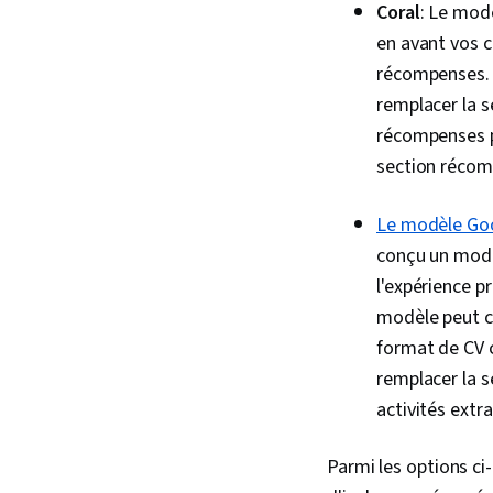
Coral
: Le mod
en avant vos c
récompenses. 
remplacer la s
récompenses pe
section récom
Le modèle Go
conçu un modè
l'expérience p
modèle peut co
format de CV c
remplacer la s
activités extr
Parmi les options c