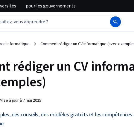
iversités
pour
les gouvernements
nce informatique
Comment rédiger un CV informatique (avec exemple
 rédiger un CV inform
xemples)
Mise à jour à
7 mai 2025
les, des conseils, des modèles gratuits et les compétences
ue.