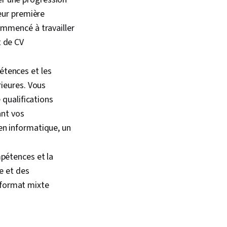
leur première
ommencé à travailler
t de CV
étences et les
rieures. Vous
 qualifications
ant vos
en informatique, un
mpétences et la
e et des
 format mixte