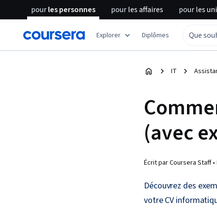
pour
les personnes
pour
les affaires
pour
les un
Explorer
Diplômes
IT
Assista
Comment
(avec e
Écrit par Coursera Staff •
Découvrez des exemp
votre CV informatiq