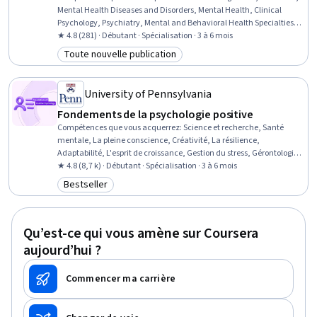
Mental Health Diseases and Disorders, Mental Health, Clinical
Psychology, Psychiatry, Mental and Behavioral Health Specialties,
Physiology, Trauma Care, Mental Health Therapies, Psychology,
★ 4.8 (281) · Débutant · Spécialisation · 3 à 6 mois
Psychological Evaluations, Psychotherapy, Cognitive Behavioral
Toute nouvelle publication
Catégorie : Toute nouvelle publication
Therapy, Behavioral Health, Cultural Diversity, Patient Evaluation,
Health Assessment, Health And Wellness Coaching, Patient
Treatment
University of Pennsylvania
Fondements de la psychologie positive
Compétences que vous acquerrez
:
Science et recherche, Santé
mentale, La pleine conscience, Créativité, La résilience,
Adaptabilité, L'esprit de croissance, Gestion du stress, Gérontologie,
Évaluations psychosociales, Psychologie scolaire, Méditation et
★ 4.8 (8,7 k) · Débutant · Spécialisation · 3 à 6 mois
travail respiratoire, Le sang-froid, Évaluations psychologiques,
Bestseller
Catégorie : Bestseller
Fixation des objectifs, Persistance, Maladies et troubles de la santé
mentale, Recherche quantitative, Thérapie cognitivo-
comportementale, Expérimentation
Qu’est-ce qui vous amène sur Coursera
aujourd’hui ?
Commencer ma carrière