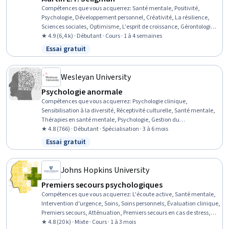
Compétences que vous acquerrez
:
Santé mentale, Positivité,
Psychologie, Développement personnel, Créativité, La résilience,
Sciences sociales, Optimisme, L'esprit de croissance, Gérontologie,
Psychologie scolaire, Éducation et formation, Persistance,
★ 4.9 (6,4 k) · Débutant · Cours · 1 à 4 semaines
Établissement de relations
Essai gratuit
Statut : Essai gratuit
Wesleyan University
Psychologie anormale
Compétences que vous acquerrez
:
Psychologie clinique,
Sensibilisation à la diversité, Réceptivité culturelle, Santé mentale,
Thérapies en santé mentale, Psychologie, Gestion du
comportement, Promotion de la santé, Psychiatrie, Évaluations
★ 4.8 (766) · Débutant · Spécialisation · 3 à 6 mois
psychosociales, Santé mentale et comportementale, Santé
Essai gratuit
Statut : Essai gratuit
comportementale, Évaluations psychologiques, Fixation des
objectifs, Maladies et troubles de la santé mentale, L'entretien
motivationnel, Thérapie cognitivo-comportementale,
Johns Hopkins University
Psychothérapie, Gestion du comportement, Expérimentation
Premiers secours psychologiques
Compétences que vous acquerrez
:
L'écoute active, Santé mentale,
Intervention d'urgence, Soins, Soins personnels, Évaluation clinique,
Premiers secours, Atténuation, Premiers secours en cas de stress,
Gestion du stress, Techniques de désescalade, Évaluations
★ 4.8 (20 k) · Mixte · Cours · 1 à 3 mois