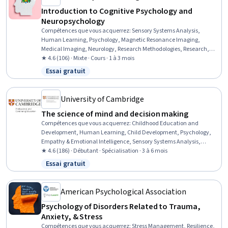
Introduction to Cognitive Psychology and
Neuropsychology
Compétences que vous acquerrez
:
Sensory Systems Analysis,
Human Learning, Psychology, Magnetic Resonance Imaging,
Medical Imaging, Neurology, Research Methodologies, Research,
Human Development, Learning Theory, Research Design,
★ 4.6 (106) · Mixte · Cours · 1 à 3 mois
Electrophysiology, Physiology
Essai gratuit
Statut : Essai gratuit
University of Cambridge
The science of mind and decision making
Compétences que vous acquerrez
:
Childhood Education and
Development, Human Learning, Child Development, Psychology,
Empathy & Emotional Intelligence, Sensory Systems Analysis,
Teaching, Decision Making, Learning Theory, Instructional
★ 4.6 (186) · Débutant · Spécialisation · 3 à 6 mois
Strategies, K-12 pedagogy, Pedagogy, Learning Strategies,
Essai gratuit
Statut : Essai gratuit
Developmental Disabilities, Empathy, Neurology, Magnetic
Resonance Imaging, Electrophysiology, Human Development,
Decision Intelligence
American Psychological Association
Psychology of Disorders Related to Trauma,
Anxiety, & Stress
Compétences que vous acquerrez
:
Stress Management, Resilience,