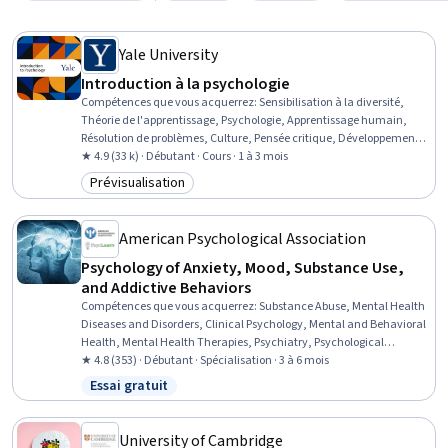
Yale University
Introduction à la psychologie
Compétences que vous acquerrez
:
Sensibilisation à la diversité,
Théorie de l'apprentissage, Psychologie, Apprentissage humain,
Résolution de problèmes, Culture, Pensée critique, Développement
humain, Méthodes scientifiques, Évaluations psychologiques,
★ 4.9 (33 k) · Débutant · Cours · 1 à 3 mois
Maladies et troubles de la santé mentale, Développement de
Prévisualisation
Catégorie : Prévisualisation
l'enfant, Thérapie cognitivo-comportementale, Psychothérapie
American Psychological Association
Psychology of Anxiety, Mood, Substance Use,
and Addictive Behaviors
Compétences que vous acquerrez
:
Substance Abuse, Mental Health
Diseases and Disorders, Clinical Psychology, Mental and Behavioral
Health, Mental Health Therapies, Psychiatry, Psychological
Evaluations, Mental Health, Substance Abuse Counseling,
★ 4.8 (353) · Débutant · Spécialisation · 3 à 6 mois
Psychology, Cognitive Behavioral Therapy, Psychiatric Assessments,
Essai gratuit
Statut : Essai gratuit
Patient Evaluation, Behavioral Health, Psychotherapy, Culture,
Cultural Sensitivity, Epidemiology, Pharmacology, Psychosocial
Assessments
University of Cambridge