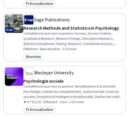
psychosociales, Santé mentale et comportementale, Orientation
Prévisualisation
Catégorie : Prévisualisation
des patients, Évaluation des patients, Établissement de rapports,
Triage, Intervention en cas de crise, Soins de traumatologie
Sage Publications
Research Methods and Statistics in Psychology
Compétences que vous acquerrez
:
Surveys, Survey Creation,
Qualitative Research, Research Design, Descriptive Statistics,
Statistical Hypothesis Testing, Research, Correlation Analysis,
Quantitative Research, Experimentation, Scientific Methods,
Débutant · Spécialisation · 3 à 6 mois
Statistical Methods, Probability & Statistics, Science and Research,
Nouveau
Catégorie : Nouveau
Data Analysis, Statistical Analysis, Statistics, Research
Methodologies, Statistical Inference, Psychology
Wesleyan University
Psychologie sociale
Compétences que vous acquerrez
:
Sensibilisation à la diversité,
Psychologie, Gestion du comportement, Justice sociale, Sciences
sociales, Empathie et intelligence émotionnelle, Gestion des conflits,
Recherche, Communication persuasive
★ 4.7 (5,2 k) · Débutant · Cours · 1 à 3 mois
Prévisualisation
Catégorie : Prévisualisation