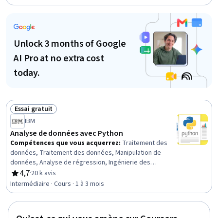
Langages de script, Environnements de développement
intégré, Structures de données, Environnement de
développement
Unlock 3 months of Google
AI Pro at no extra cost
today.
Essai gratuit
Statut : Essai gratuit
IBM
Analyse de données avec Python
Compétences que vous acquerrez
:
Traitement des
données, Traitement des données, Manipulation de
données, Analyse de régression, Ingénierie des
fonctionnalités, Programmation Python, Visualisation des
4,7
·
20 k avis
évaluation, 4,7 sur 5 étoiles
données, Importation/exportation de données, Analyse
Intermédiaire · Cours · 1 à 3 mois
des données, Analyse statistique, Prétraitement des
données, Modèle de formation, Visualisation
scientifique, Diagrammes de dispersion, Méthodes