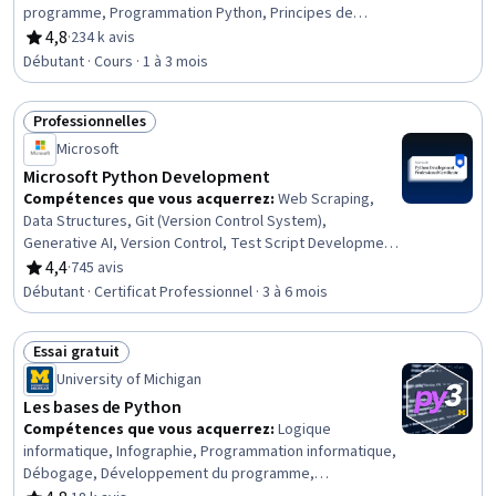
programme, Programmation Python, Principes de
programmation, Installation du logiciel, Pensée
4,8
·
234 k avis
évaluation, 4,8 sur 5 étoiles
informatique
Débutant · Cours · 1 à 3 mois
Professionnelles
Statut : Professionnelles
Microsoft
Microsoft Python Development
Compétences que vous acquerrez
:
Web Scraping,
Data Structures, Git (Version Control System),
Generative AI, Version Control, Test Script Development,
Devops Tools, Matplotlib, Data Visualization, DevOps,
4,4
·
745 avis
évaluation, 4,4 sur 5 étoiles
Agile Methodology, Web Development, Debugging, Data
Débutant · Certificat Professionnel · 3 à 6 mois
Literacy, Flask (Web Framework), Scripting, Plotly,
Automation, Data Analysis, Cloud Computing
Essai gratuit
Statut : Essai gratuit
University of Michigan
Les bases de Python
Compétences que vous acquerrez
:
Logique
informatique, Infographie, Programmation informatique,
Débogage, Développement du programme,