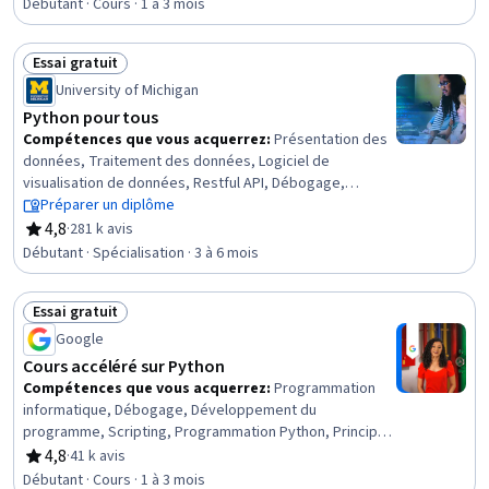
Débutant · Cours · 1 à 3 mois
Essai gratuit
Statut : Essai gratuit
University of Michigan
Python pour tous
Compétences que vous acquerrez
:
Présentation des
données, Traitement des données, Logiciel de
visualisation de données, Restful API, Débogage,
Conception de la base de données, Développement du
Préparer un diplôme
programme, Récupération de données sur le Web,
4,8
·
281 k avis
évaluation, 4,8 sur 5 étoiles
Bases de données relationnelles, Programmation
Débutant · Spécialisation · 3 à 6 mois
Python, Principes de programmation, Visualisation des
données, Logiciel de base de données, Services Web,
Essai gratuit
SQL, Magasin de données, Bases de données, JSON,
Statut : Essai gratuit
Fichier E/S, Structures de données
Google
Cours accéléré sur Python
Compétences que vous acquerrez
:
Programmation
informatique, Débogage, Développement du
programme, Scripting, Programmation Python, Principes
de programmation, Magasin de données, Outils de
4,8
·
41 k avis
évaluation, 4,8 sur 5 étoiles
programmation informatique, Pensée informatique,
Débutant · Cours · 1 à 3 mois