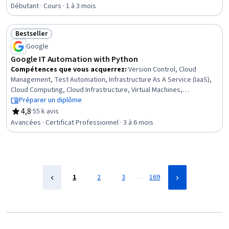
évaluation, 4,6 sur 5 étoiles
test, Programmation Python, Principes de programmation, Django
Débutant · Cours · 1 à 3 mois
(Framework Web), Tests de logiciels, Hébergement en nuage,
Structures de données, Environnement de développement,
Bestseller
Gestion des paquets et des logiciels, Tests unitaires
Statut : Bestseller
Google
Google IT Automation with Python
Compétences que vous acquerrez
:
Version Control, Cloud
Management, Test Automation, Infrastructure As A Service (IaaS),
Cloud Computing, Cloud Infrastructure, Virtual Machines,
Development Testing, Test Script Development, Scripting,
Préparer un diplôme
Network Troubleshooting, Cloud Services, Email Automation, Web
4,8
·
55 k avis
évaluation, 4,8 sur 5 étoiles
Presence, Python Programming, CI/CD, Configuration Management,
Avancées · Certificat Professionnel · 3 à 6 mois
Program Development, Containerization, Unit Testing
…
1
2
3
169