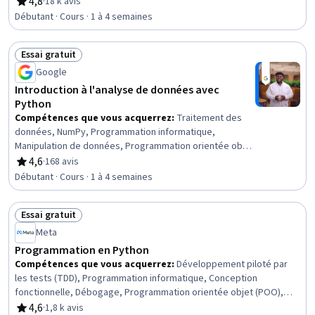
Programmation Python, Principes de programmation,
4,8
·
18 k avis
évaluation, 4,8 sur 5 étoiles
Outils graphiques, Conception de diagrammes,
Débutant · Cours · 1 à 4 semaines
Structures de données
Essai gratuit
Statut : Essai gratuit
Google
Introduction à l'analyse de données avec
Python
Compétences que vous acquerrez
:
Traitement des
données, NumPy, Programmation informatique,
Manipulation de données, Programmation orientée objet
(POO), Scripting, Compétences analytiques,
4,6
·
168 avis
évaluation, 4,6 sur 5 étoiles
Programmation Python, Principes de programmation,
Débutant · Cours · 1 à 4 semaines
Analyse des données, Pandas (paquetage Python),
Structures de données, Nettoyage des données,
Essai gratuit
Analyse
Statut : Essai gratuit
Meta
Programmation en Python
Compétences que vous acquerrez
:
Développement piloté par
les tests (TDD), Programmation informatique, Conception
fonctionnelle, Débogage, Programmation orientée objet (POO),
Développement du programme, Développement de scripts de
4,6
·
1,8 k avis