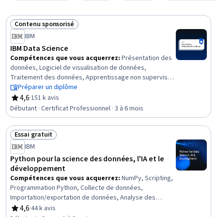
Contenu sponsorisé
Statut : Contenu sponsorisé
IBM
IBM Data Science
Compétences que vous acquerrez
:
Présentation des
données, Logiciel de visualisation de données,
Traitement des données, Apprentissage non supervisé,
IA générative, Récupération de données sur le Web,
Préparer un diplôme
Tracé (graphique), Visualisation des données, Jupyter,
4,6
·
151 k avis
évaluation, 4,6 sur 5 étoiles
Importation/exportation de données, SQL, Création de
Débutant · Certificat Professionnel · 3 à 6 mois
tableaux de bord, Réseautage professionnel, Tableau
de bord, Maîtrise des données, Évaluation du modèle,
Essai gratuit
Récit de données, Analyse exploratoire des données,
Statut : Essai gratuit
Nettoyage des données, Plotly
IBM
Python pour la science des données, l'IA et le
développement
Compétences que vous acquerrez
:
NumPy, Scripting,
Programmation Python, Collecte de données,
Importation/exportation de données, Analyse des
données
4,6
·
44 k avis
évaluation, 4,6 sur 5 étoiles