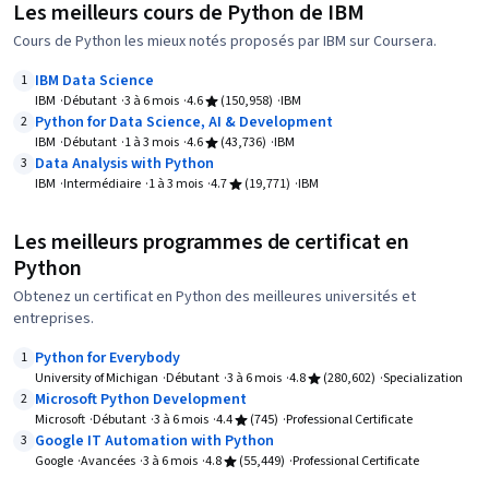
Les meilleurs cours de Python de IBM
Cours de Python les mieux notés proposés par IBM sur Coursera.
IBM Data Science
1
IBM
Débutant
3 à 6 mois
4.6
(150,958)
IBM
Python for Data Science, AI & Development
2
IBM
Débutant
1 à 3 mois
4.6
(43,736)
IBM
Data Analysis with Python
3
IBM
Intermédiaire
1 à 3 mois
4.7
(19,771)
IBM
Les meilleurs programmes de certificat en
Python
Obtenez un certificat en Python des meilleures universités et
entreprises.
Python for Everybody
1
University of Michigan
Débutant
3 à 6 mois
4.8
(280,602)
Specialization
Microsoft Python Development
2
Microsoft
Débutant
3 à 6 mois
4.4
(745)
Professional Certificate
Google IT Automation with Python
3
Google
Avancées
3 à 6 mois
4.8
(55,449)
Professional Certificate