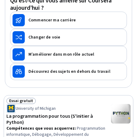
Qu’est-ce qui vous amène sur Coursera
statistiques, Évaluation du modèle, Analyse exploratoire
aujourd’hui ?
des données, Nettoyage des données, Modélisation
prédictive, Transformation des données
Commencer ma carrière
Changer de voie
M’améliorer dans mon rôle actuel
Découvrez des sujets en dehors du travail
Essai gratuit
Statut : Essai gratuit
University of Michigan
La programmation pour tous (S'initier à
Python)
Compétences que vous acquerrez
:
Programmation
informatique, Débogage, Développement du