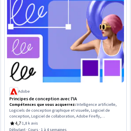
Adobe
Principes de conception avec l'IA
Compétences que vous acquerrez
:
Intelligence artificielle,
Logiciels de conception graphique et visuelle, Logiciel de
conception, Logiciel de collaboration, Adobe Firefly,
Conception graphique, Création de contenu, Conception
4,7
·
1,8 k avis
évaluation, 4,7 sur 5 étoiles
créative, Une créativité alimentée par l'IA, Conception de la
Débutant · Cours · 1 à 4 semaines