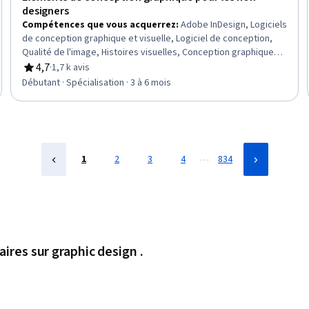
designers
Compétences que vous acquerrez
:
Adobe InDesign, Logiciels
de conception graphique et visuelle, Logiciel de conception,
Qualité de l'image, Histoires visuelles, Conception graphique,
Conception créative, Récit de l'histoire, Conception de la mise
4,7
·
1,7 k avis
évaluation, 4,7 sur 5 étoiles
en page, Conception visuelle, Correspondance des couleurs,
Débutant · Spécialisation · 3 à 6 mois
Conception du logo, Théorie des couleurs, Conception
graphique et visuelle, Édition de photos, Conception
numérique, Éléments et principes de conception, Conception
de l'expérience utilisateur, Conception, Typographie
…
1
2
3
4
834
aires sur graphic design .