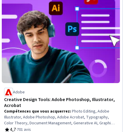
Adobe
Creative Design Tools: Adobe Photoshop, Illustrator,
Acrobat
Compétences que vous acquerrez
:
Photo Editing, Adobe
Illustrator, Adobe Photoshop, Adobe Acrobat, Typography,
Color Theory, Document Management, Generative AI, Graphic
Design, AI powered creativity, Graphic and Visual Design,
4,7
·
701 avis