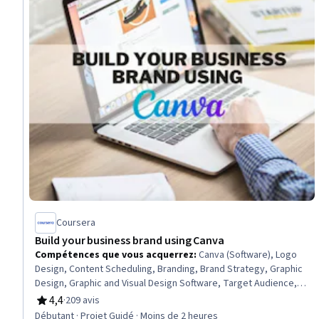
Coursera
Build your business brand using Canva
Compétences que vous acquerrez
:
Canva (Software), Logo
Design, Content Scheduling, Branding, Brand Strategy, Graphic
Design, Graphic and Visual Design Software, Target Audience,
Social Media Content, Marketing Materials, Social Media,
4,4
·
209 avis
évaluation, 4,4 sur 5 étoiles
Scheduling, Presentations, Content Creation, Social Media
Débutant · Projet Guidé · Moins de 2 heures