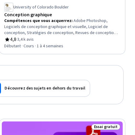
University of Colorado Boulder
Conception graphique
Compétences que vous acquerrez
:
Adobe Photoshop,
Logiciels de conception graphique et visuelle, Logiciel de
conception, Stratégies de conception, Revues de conception,
Édition, Conception graphique, Adobe Creative Cloud,
4,8
·
3,4 k avis
évaluation, 4,8 sur 5 étoiles
Conception créative, Conception de la mise en page,
Débutant · Cours · 1 à 4 semaines
Conception visuelle, Théorie des couleurs, Conception
graphique et visuelle, Éléments et principes de conception,
Logiciel graphique, Outils graphiques, Conception, Typographie
Découvrez des sujets en dehors du travail
Essai gratuit
tuit
Statut : Essai gratui