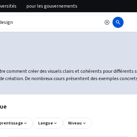
iversités
pour
les gouvernements
dre comment créer des visuels clairs et cohérents pour différent
s de création. De nombreux cours présentent des exemples concrets
que
pprentissage
Langue
Niveau