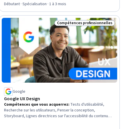
évaluation, 4,7 sur 5 étoiles
Graphic and Visual Design Software, Document Control,
Débutant · Spécialisation · 1 à 3 mois
Photography, Visual Storytelling, Design, Adobe Firefly,
Workflow Management, Creative Design, Branding
Compétences professionnelles
tuit
Statut : Compétences professionnel
Google
Google UX Design
Compétences que vous acquerrez
:
Tests d'utilisabilité,
Recherche sur les utilisateurs, Penser la conception,
Storyboard, Lignes directrices sur l'accessibilité du contenu
web, Revues de conception, Compétences en matière
d'entretien, Présence sur le web, Expérience de l'utilisateur,