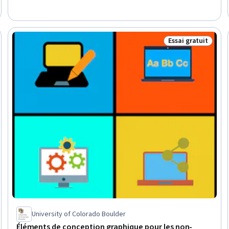
mise en page, Conception visuelle, L'IA responsable,
Conception du logo, Conception de l'interface et de
l'expérience utilisateur (UI/UX), Théorie des couleurs,
Conception numérique, Adobe Express, Facilité d'utilisation,
Essai gratuit
ratuit
Statut : Essai gra
Typographie, Agents génératifs d'IA
University of Colorado Boulder
Éléments de conception graphique pour les non-