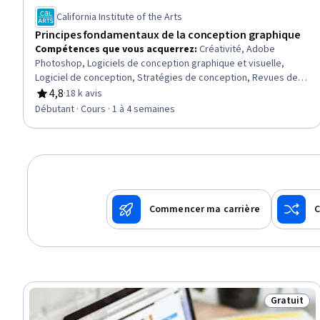
California Institute of the Arts
Principes fondamentaux de la conception graphique
Compétences que vous acquerrez
:
Créativité, Adobe
Photoshop, Logiciels de conception graphique et visuelle,
Logiciel de conception, Stratégies de conception, Revues de
conception, Histoires visuelles, Conception graphique,
4,8
·
18 k avis
évaluation, 4,8 sur 5 étoiles
Conception créative, Conception visuelle, Théorie des
Débutant · Cours · 1 à 4 semaines
couleurs, Conception graphique et visuelle, Analyse d'images,
Éléments et principes de conception, Design conceptuel,
Conception, Pensée créative
Commencer ma carrière
C
Gratuit
Statut : G