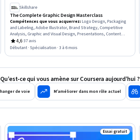
Skillshare
The Complete Graphic Design Masterclass
Compétences que vous acquerrez
:
Logo Design, Packaging
and Labeling, Adobe Illustrator, Brand Strategy, Competitive
Analysis, Graphic and Visual Design, Presentations, Content
Creation, Target Audience, Web Presence, Storytelling,
4,6
·
37 avis
évaluation, 4,6 sur 5 étoiles
Branding, Color Theory, Social Media Content, Color Matching,
Débutant · Spécialisation · 3 à 6 mois
Typography, Graphic Design, Animations, Design Software,
Graphical Tools
Qu’est-ce qui vous amène sur Coursera aujourd’hui ?
hanger de voie
M’améliorer dans mon rôle actuel
Essai gratuit
ratuit
Statut : Essai gra