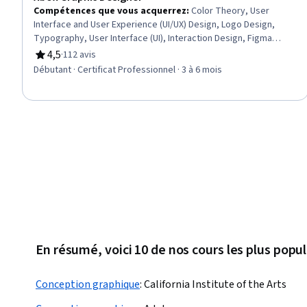
Compétences que vous acquerrez
:
Color Theory, User
Interface and User Experience (UI/UX) Design, Logo Design,
Typography, User Interface (UI), Interaction Design, Figma
(Design Software), Adobe Illustrator, Design Reviews,
4,5
·
112 avis
évaluation, 4,5 sur 5 étoiles
Wireframing, User Interface (UI) Design, Marketing Materials,
Débutant · Certificat Professionnel · 3 à 6 mois
Marketing Design, Layout Design, Usability, Graphic and Visual
Design, Graphic Design, AI powered creativity, Peer Review,
Adobe Photoshop
En résumé, voici 10 de nos cours les plus popul
Conception graphique
:
California Institute of the Arts