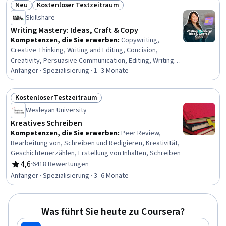
Neu
Kostenloser Testzeitraum
Organisatorische Fähigkeiten, Einfallsreichtum,
Status: Neu
Status: Kostenloser Testzeitraum
Brainstorming
Skillshare
Writing Mastery: Ideas, Craft & Copy
Kompetenzen, die Sie erwerben
:
Copywriting,
Creative Thinking, Writing and Editing, Concision,
Creativity, Persuasive Communication, Editing, Writing,
Storytelling, Grammar, Blogs, Business Writing,
Anfänger · Spezialisierung · 1–3 Monate
Marketing Materials, Content Creation, Journals, Growth
Mindedness, Content Marketing, Value Propositions,
Kostenloser Testzeitraum
Empowerment, Social Media Content
Status: Kostenloser Testzeitraum
Wesleyan University
Kreatives Schreiben
Kompetenzen, die Sie erwerben
:
Peer Review,
Bearbeitung von, Schreiben und Redigieren, Kreativität,
Geschichtenerzählen, Erstellung von Inhalten, Schreiben
4,6
·
6418 Bewertungen
Bewertung, 4,6 von 5 Sternen
Anfänger · Spezialisierung · 3–6 Monate
Was führt Sie heute zu Coursera?