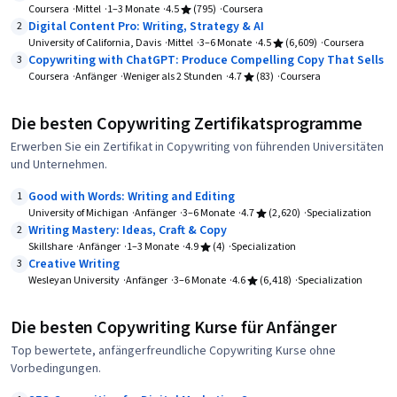
Coursera
Mittel
1–3 Monate
4.5
(795)
Coursera
Digital Content Pro: Writing, Strategy & AI
2
University of California, Davis
Mittel
3–6 Monate
4.5
(6,609)
Coursera
Copywriting with ChatGPT: Produce Compelling Copy That Sells
3
Coursera
Anfänger
Weniger als 2 Stunden
4.7
(83)
Coursera
Die besten Copywriting Zertifikatsprogramme
Erwerben Sie ein Zertifikat in Copywriting von führenden Universitäten
und Unternehmen.
Good with Words: Writing and Editing
1
University of Michigan
Anfänger
3–6 Monate
4.7
(2,620)
Specialization
Writing Mastery: Ideas, Craft & Copy
2
Skillshare
Anfänger
1–3 Monate
4.9
(4)
Specialization
Creative Writing
3
Wesleyan University
Anfänger
3–6 Monate
4.6
(6,418)
Specialization
Die besten Copywriting Kurse für Anfänger
Top bewertete, anfängerfreundliche Copywriting Kurse ohne
Vorbedingungen.