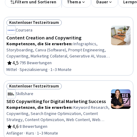
Filtern und Sortieren
Thema
Dauer
Lernpr
Kostenloser Testzeitraum
Status: Kostenloser Testzeitraum
Coursera
Content Creation and Copywriting
Kompetenzen, die Sie erwerben
:
Infographics,
Storyboarding, Canva (Software), Prompt Engineering,
Copywriting, Marketing Collateral, Generative AI, Visual
Storytelling, Content Optimization, AI powered
4,5
·
795 Bewertungen
Bewertung, 4,5 von 5 Sternen
creativity, Content Creation, AI Personalization, Prompt
Mittel · Spezialisierung · 1–3 Monate
Engineering Tools, Animations, ChatGPT, Graphic Design,
Brand Awareness, Artificial Intelligence, Search Engine
Kostenloser Testzeitraum
Optimization, Machine Learning
Status: Kostenloser Testzeitraum
Skillshare
SEO Copywriting for Digital Marketing Success
Kompetenzen, die Sie erwerben
:
Keyword Research,
Copywriting, Search Engine Optimization, Content
Strategy, Content Optimization, Web Content, Web
Analytics and SEO, Content Development and
4,6
·
8 Bewertungen
Bewertung, 4,6 von 5 Sternen
Management, Blogs, Content Management, Content
Anfänger · Kurs · 1–3 Monate