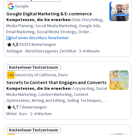
Systems, Digital Marketing, Web Analytics and SEO,
Status: Berufliche Qualifikationen
Google
Writing, Persuasive Communication, Driving engagement
Google Digital Marketing & E-commerce
Kompetenzen, die Sie erwerben
:
Data Storytelling,
Media Planning, Social Media Marketing, Google Ads,
Email Marketing, Social Media Strategy, Order
Fulfillment, Paid media, Social Media Management, Online
Auf einen Abschluss hinarbeiten
Advertising, Search Engine Optimization, Performance
4,8
·
50.832 Bewertungen
Bewertung, 4,8 von 5 Sternen
Measurement, Spreadsheet Software, Client Services,
Anfänger · Berufsbezogenes Zertifikat · 3–6 Monate
Campaign Management, E-Commerce, Loyalty Programs,
Marketing, Web Presence, Interviewing Skills
Kostenloser Testzeitraum
Status: Kostenloser Testzeitraum
University of California, Davis
Secrets to Content that Engages and Converts
Kompetenzen, die Sie erwerben
:
Copywriting, Social
Media Marketing, Content Marketing, Content
Optimization, Writing and Editing, Selling Techniques,
Driving engagement, Branding, Email Marketing,
4,7
·
7 Bewertungen
Bewertung, 4,7 von 5 Sternen
Marketing, Advertising Campaigns, Search Engine
Mittel · Kurs · 1–4 Wochen
Optimization
Kostenloser Testzeitraum
Status: Kostenloser Testzeitraum