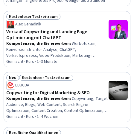
Anfänger · angeleitetes Projekt · Weniger als 2 Stunden
Kommunikation, Wert-Angebote
Kostenloser Testzeitraum
Status: Kostenloser Testzeitraum
Alex Genadinik
Verkauf Copywriting und Landing Page
Optimierung mit ChatGPT
Kompetenzen, die Sie erwerben
:
Werbetexten,
Konversionstrichter-Analyse, ChatGPT,
Verkaufsprozess, Video-Produktion, Marketing-
Strategien, Werbestrategien, Verkaufsstrategie,
Gemischt · Kurs · 1–3 Monate
Verkaufstechniken, Produktförderung, Allgemeine
Verkaufspraktiken, Vertrieb, Abschluss (Verkauf),
Neu
Kostenloser Testzeitraum
Zielpublikum, Verbraucherverhalten, Engagement
Status: Neu
Status: Kostenloser Testzeitraum
EDUCBA
fördern, Marketing-Psychologie
Copywriting for Digital Marketing & SEO
Kompetenzen, die Sie erwerben
:
Copywriting, Target
Audience, Blogs, Web Content, Search Engine
Optimization, Content Creation, Content Optimization,
Digital Publishing, Content Marketing, Target Market,
Gemischt · Kurs · 1–4 Wochen
WordPress, Digital Content, Content Development and
Management, Customer Analysis, Content Management
Berufliche Qualifikationen