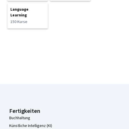
Language
Learning
150 Kurse
Coursera-Fußzeile
Fertigkeiten
Buchhaltung
Künstliche Intelligenz (KI)