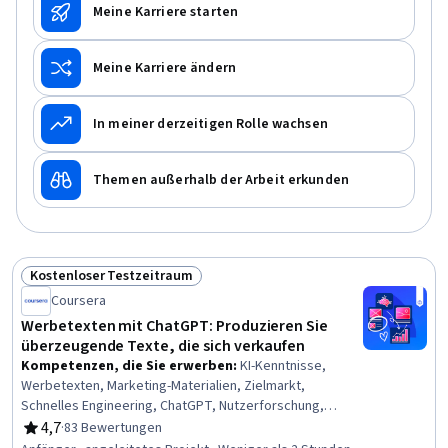
Meine Karriere starten
Meine Karriere ändern
In meiner derzeitigen Rolle wachsen
Themen außerhalb der Arbeit erkunden
Kostenloser Testzeitraum
Status: Kostenloser Testzeitraum
Coursera
Werbetexten mit ChatGPT: Produzieren Sie
überzeugende Texte, die sich verkaufen
Kompetenzen, die Sie erwerben
:
KI-Kenntnisse,
Werbetexten, Marketing-Materialien, Zielmarkt,
Schnelles Engineering, ChatGPT, Nutzerforschung,
Bearbeitung von, Produktwissen, Schreiben und
4,7
·
83 Bewertungen
Bewertung, 4,7 von 5 Sternen
Redigieren, Zielpublikum, Kundeneinblicke, Marketing-