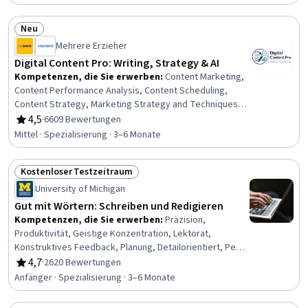
Creation, Writing and Editing, Maintainability, Writing,
Content Marketing, Editing, Driving engagement
Neu
Status: Neu
Mehrere Erzieher
Digital Content Pro: Writing, Strategy & AI
Kompetenzen, die Sie erwerben
:
Content Marketing,
Content Performance Analysis, Content Scheduling,
Content Strategy, Marketing Strategy and Techniques,
Content Development and Management, Campaign
4,5
·
6609 Bewertungen
Bewertung, 4,5 von 5 Sternen
Planning, Social Media Campaigns, Search Engine
Mittel · Spezialisierung · 3–6 Monate
Optimization, Social Media Marketing, Large Language
Modeling, Content Optimization, Copywriting, Digital
Kostenloser Testzeitraum
Marketing Campaigns, ChatGPT, Marketing Analytics,
Status: Kostenloser Testzeitraum
Competitive Analysis, Generative AI, Relationship
University of Michigan
Building, Drive Engagement
Gut mit Wörtern: Schreiben und Redigieren
Kompetenzen, die Sie erwerben
:
Präzision,
Produktivität, Geistige Konzentration, Lektorat,
Konstruktives Feedback, Planung, Detailorientiert, Peer
Review, Bearbeitung von, Schreiben und Redigieren,
4,7
·
2620 Bewertungen
Bewertung, 4,7 von 5 Sternen
Kreativität, Geschichtenerzählen, Überwindung von
Anfänger · Spezialisierung · 3–6 Monate
Hindernissen, Erstellung von Inhalten, Schreiben,
Fähigkeit, Fristen einzuhalten, Zeitmanagement,