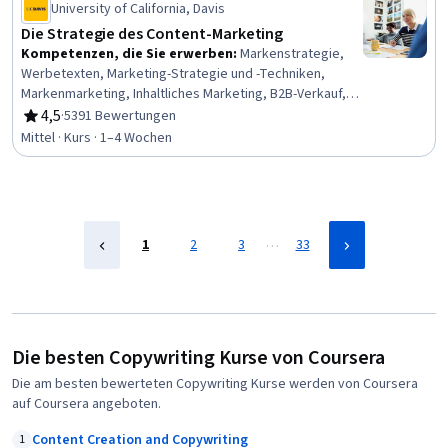
University of California, Davis
Die Strategie des Content-Marketing
Kompetenzen, die Sie erwerben
:
Markenstrategie,
Werbetexten, Marketing-Strategie und -Techniken,
Markenmarketing, Inhaltliches Marketing, B2B-Verkauf,
Marketing-Kanal, Analyse der Wettbewerber,
4,5
·
5391 Bewertungen
Bewertung, 4,5 von 5 Sternen
Entwicklung und Verwaltung von Inhalten,
Mittel · Kurs · 1–4 Wochen
Rechnungsprüfung, Schreiben, Marketing-Analytik
…
1
2
3
33
Die besten Copywriting Kurse von Coursera
Die am besten bewerteten Copywriting Kurse werden von Coursera
auf Coursera angeboten.
Content Creation and Copywriting
1