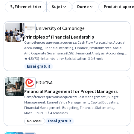
Filtrer et trier
Sujet
Durée
Produit d'appr
University of Cambridge
Principles of Financial Leadership
Compétences que vous acquerrez
:
Cash Flow Forecasting, Accrual
Accounting, Financial Reporting, Finance, Environmental Social
And Corporate Governance (ESG), Financial Analysis, Accounting,
Financial Management, Financial Modeling, Corporate Finance,
★ 4.5 (73) · Intermédiaire · Spécialisation · 3 à 6 mois
Capital Markets, Cash Flows, Financial Statements, Accruals,
Essai gratuit
Statut : Essai gratuit
Depreciation, Key Performance Indicators (KPIs), Investments,
Loans, Strategic Decision-Making, Problem Solving
EDUCBA
Financial Management for Project Managers
Compétences que vous acquerrez
:
Cost Management, Budget
Management, Earned Value Management, Capital Budgeting,
Financial Management, Budgeting, Financial Statements,
Financial Analysis, Financial Statement Analysis, Financial
Mixte · Cours · 1 à 4 semaines
Acumen, Project Finance, Project Performance, Gross Profit, Project
Nouveau
Essai gratuit
Catégorie : Nouveau
Statut : Essai gratuit
Controls, Financial Data, Cash Flows, Project Management, Return
On Investment, Financial Reporting, Income Statement