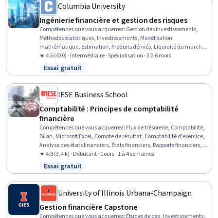
Columbia University
Ingénierie financière et gestion des risques
Compétences que vous acquerrez
:
Gestion des investissements,
Méthodes statistiques, Investissements, Modélisation
mathématique, Estimation, Produits dérivés, Liquidité du marché,
Prêts hypothécaires, Titres (Finance), Gestion des actifs, Bourse des
★ 4.6 (430) · Intermédiaire · Spécialisation · 3 à 6 mois
contrats à terme, Marchés des capitaux, Mathématiques
Essai gratuit
Statut : Essai gratuit
appliquées, Risque de portefeuille, Modélisation des risques, Analyse
de régression, Marché financier, Risque de crédit, Gestion de
portefeuille, Modélisation financière
IESE Business School
Comptabilité : Principes de comptabilité
financière
Compétences que vous acquerrez
:
Flux de trésorerie, Comptabilité,
Bilan, Microsoft Excel, Compte de résultat, Comptabilité d'exercice,
Analyse des états financiers, États financiers, Rapports financiers,
Comptes de régularisation, Analyse financière, Comptabilité
★ 4.8 (3,4 k) · Débutant · Cours · 1 à 4 semaines
financière
Essai gratuit
Statut : Essai gratuit
University of Illinois Urbana-Champaign
Gestion financière Capstone
Compétences que vous acquerrez
:
Études de cas, Investissements,