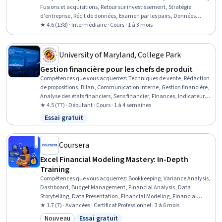
Fusions et acquisitions, Retour sur investissement, Stratégie
d'entreprise, Récit de données, Examen par les pairs, Données
financières, Gestion des risques, Gestion financière, Analyse des
★ 4.6 (138) · Intermédiaire · Cours · 1 à 3 mois
états financiers, Évaluation des entreprises, Analyse financière,
Modélisation financière
University of Maryland, College Park
Gestion financière pour les chefs de produit
Compétences que vous acquerrez
:
Techniques de vente, Rédaction
de propositions, Bilan, Communication interne, Gestion financière,
Analyse des états financiers, Sens financier, Finances, Indicateurs
d'activité, Évaluation des entreprises, Gestion des produits, États
★ 4.5 (77) · Débutant · Cours · 1 à 4 semaines
financiers, Finance d'entreprise, Rapports financiers, Présentations
Essai gratuit
Statut : Essai gratuit
commerciales, Budget d'investissement, Élaboration de la
proposition, Modélisation financière, Comptabilité financière,
Financement de l'entreprise
Coursera
Excel Financial Modeling Mastery: In-Depth
Training
Compétences que vous acquerrez
:
Bookkeeping, Variance Analysis,
Dashboard, Budget Management, Financial Analysis, Data
Storytelling, Data Presentation, Financial Modeling, Financial
Statements, Dashboard Creation, Financial Statement Analysis,
★ 1.7 (7) · Avancées · Certificat Professionnel · 3 à 6 mois
Excel Macros, Microsoft Excel, Competitive Analysis, Risk Modeling,
Nouveau
Essai gratuit