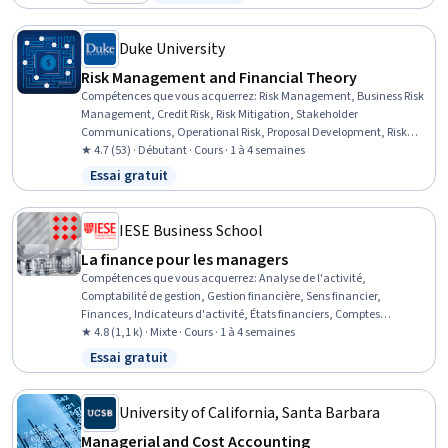
Catégorie : Nouveau
Statut : Essai gratuit
Interviewing Skills, Excel Formulas, Spreadsheet Software, Financial
Reporting, Data Visualization
Duke University
Risk Management and Financial Theory
Compétences que vous acquerrez
:
Risk Management, Business Risk
Management, Credit Risk, Risk Mitigation, Stakeholder
Communications, Operational Risk, Proposal Development, Risk
Analysis, Finance, Stakeholder Management, Stakeholder
★ 4.7 (53) · Débutant · Cours · 1 à 4 semaines
Engagement, Business Strategies, Financial Analysis,
Essai gratuit
Statut : Essai gratuit
Organizational Strategy, Strategic Thinking, Strategic Decision-
Making, Cost Benefit Analysis
IESE Business School
La finance pour les managers
Compétences que vous acquerrez
:
Analyse de l'activité,
Comptabilité de gestion, Gestion financière, Sens financier,
Finances, Indicateurs d'activité, États financiers, Comptes
créditeurs et débiteurs
★ 4.8 (1,1 k) · Mixte · Cours · 1 à 4 semaines
Essai gratuit
Statut : Essai gratuit
University of California, Santa Barbara
Managerial and Cost Accounting