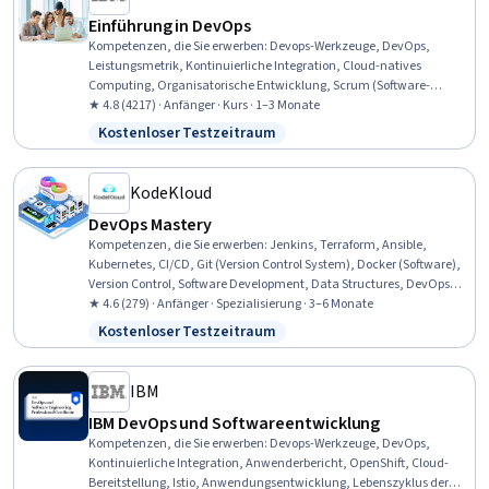
Einführung in DevOps
Kompetenzen, die Sie erwerben
:
Devops-Werkzeuge, DevOps,
Leistungsmetrik, Kontinuierliche Integration, Cloud-natives
Computing, Organisatorische Entwicklung, Scrum (Software-
Entwicklung), Agile Software-Entwicklung, Agile Methodik,
★ 4.8 (4217) · Anfänger · Kurs · 1–3 Monate
Architektur des Cloud Computing, Testgetriebene Entwicklung
Kostenloser Testzeitraum
Status: Kostenloser Testzeitraum
(TDD), Kontinuierliche Lieferung, Rechenschaftspflicht,
Kulturwandel, Methoden der Softwareentwicklung, Microservices,
Leistungsmanagement im Team, Verhaltensbasierte Entwicklung,
KodeKloud
Kontinuierliche Bereitstellung, CI/CD
DevOps Mastery
Kompetenzen, die Sie erwerben
:
Jenkins, Terraform, Ansible,
Kubernetes, CI/CD, Git (Version Control System), Docker (Software),
Version Control, Software Development, Data Structures, DevOps,
Network Administration, Software Development Tools, Networking
★ 4.6 (279) · Anfänger · Spezialisierung · 3–6 Monate
Hardware, Network Troubleshooting, Command-Line Interface,
Kostenloser Testzeitraum
Status: Kostenloser Testzeitraum
Software Configuration Management, Web Development, Devops
Tools, Containerization
IBM
IBM DevOps und Softwareentwicklung
Kompetenzen, die Sie erwerben
:
Devops-Werkzeuge, DevOps,
Kontinuierliche Integration, Anwenderbericht, OpenShift, Cloud-
Bereitstellung, Istio, Anwendungsentwicklung, Lebenszyklus der