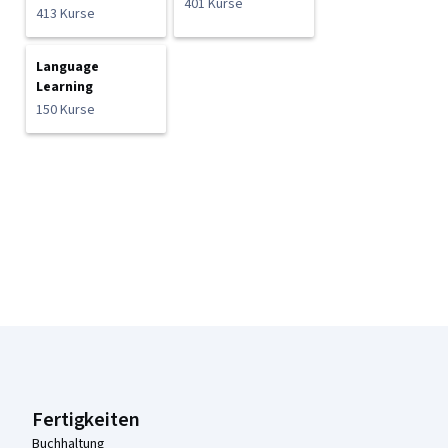
401 Kurse
413 Kurse
Language
Learning
150 Kurse
Coursera-Fußzeile
Fertigkeiten
Buchhaltung