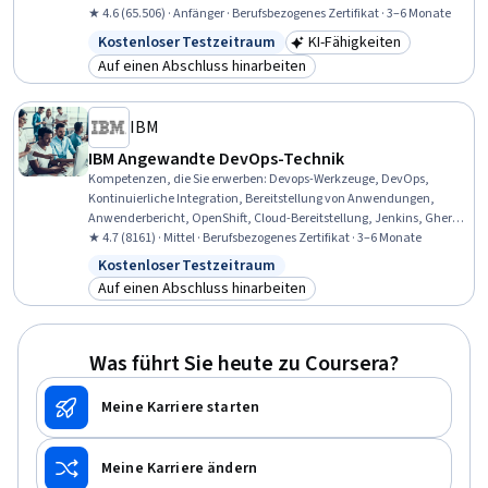
Softwareentwicklung, Grafana, Testgetriebene Entwicklung (TDD),
★ 4.6 (65.506) · Anfänger · Berufsbezogenes Zertifikat · 3–6 Monate
Kubernetes, Open Web Application Security Project (OWASP), Cloud-
Kostenloser Testzeitraum
KI-Fähigkeiten
Status: Kostenloser Testzeitraum
Kategorie: KI-Fähigkeiten
Infrastruktur, Einheitliche Prüfung, Linux-Befehle, Git
Auf einen Abschluss hinarbeiten
(Versionskontrollsystem), Software-Entwicklung, Daten
Kategorie: Auf einen Abschluss hinarbeiten
importieren/exportieren, CI/CD
IBM
IBM Angewandte DevOps-Technik
Kompetenzen, die Sie erwerben
:
Devops-Werkzeuge, DevOps,
Kontinuierliche Integration, Bereitstellung von Anwendungen,
Anwenderbericht, OpenShift, Cloud-Bereitstellung, Jenkins, Gherkin
(Skriptsprache), Istio, Scrum (Software-Entwicklung), Agile Software-
★ 4.7 (8161) · Mittel · Berufsbezogenes Zertifikat · 3–6 Monate
Entwicklung, Agile Methodik, Grafana, Testgetriebene Entwicklung
Kostenloser Testzeitraum
Status: Kostenloser Testzeitraum
(TDD), Kubernetes, Open Web Application Security Project (OWASP),
Auf einen Abschluss hinarbeiten
Sichere Kodierung, Systemüberwachung, CI/CD
Kategorie: Auf einen Abschluss hinarbeiten
Was führt Sie heute zu Coursera?
Meine Karriere starten
Meine Karriere ändern