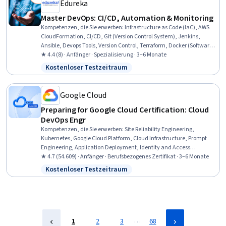
Edureka
Master DevOps: CI/CD, Automation & Monitoring
Kompetenzen, die Sie erwerben
:
Infrastructure as Code (IaC), AWS
CloudFormation, CI/CD, Git (Version Control System), Jenkins,
Ansible, Devops Tools, Version Control, Terraform, Docker (Software),
Kubernetes, DevOps, Prometheus (Software), Cloud-Native
★ 4.4 (8) · Anfänger · Spezialisierung · 3–6 Monate
Computing, Software Configuration Management, Continuous
Kostenloser Testzeitraum
Status: Kostenloser Testzeitraum
Deployment, Containerization, Continuous Integration, Amazon
Web Services, Configuration Management
Google Cloud
Preparing for Google Cloud Certification: Cloud
DevOps Engr
Kompetenzen, die Sie erwerben
:
Site Reliability Engineering,
Kubernetes, Google Cloud Platform, Cloud Infrastructure, Prompt
Engineering, Application Deployment, Identity and Access
Management, Prompt Engineering Tools, Cloud Deployment,
★ 4.7 (54.609) · Anfänger · Berufsbezogenes Zertifikat · 3–6 Monate
Infrastructure As A Service (IaaS), Prompt Patterns, CI/CD,
Kostenloser Testzeitraum
Status: Kostenloser Testzeitraum
Containerization, Continuous Delivery, Dashboard Creation, Safety
Culture, Culture Transformation, Problem Management, Data
Import/Export, Data Access
…
1
2
3
68