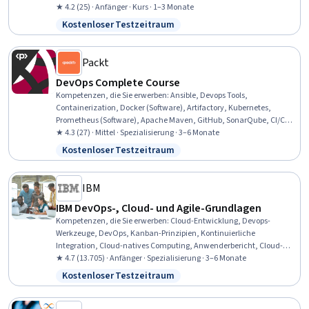
Anwendungsleistung, Fehlersuche, Kapazitätsmanagement,
★ 4.2 (25) · Anfänger · Kurs · 1–3 Monate
Cloud-Management, Cloud-Sicherheit, Microsoft
Kostenloser Testzeitraum
Status: Kostenloser Testzeitraum
Entwicklungswerkzeuge, Azure DevOps-Pipelines,
Systemüberwachung, Microsoft Azure, Azure DevOps, Cloud-
Anwendungen, Kontinuierliche Bereitstellung, CI/CD
Packt
DevOps Complete Course
Kompetenzen, die Sie erwerben
:
Ansible, Devops Tools,
Containerization, Docker (Software), Artifactory, Kubernetes,
Prometheus (Software), Apache Maven, GitHub, SonarQube, CI/CD,
DevOps, Continuous Integration, Version Control, Application
★ 4.3 (27) · Mittel · Spezialisierung · 3–6 Monate
Deployment, Build Tools, Continuous Deployment, Grafana,
Kostenloser Testzeitraum
Status: Kostenloser Testzeitraum
Continuous Delivery, Configuration Management
IBM
IBM DevOps-, Cloud- und Agile-Grundlagen
Kompetenzen, die Sie erwerben
:
Cloud-Entwicklung, Devops-
Werkzeuge, DevOps, Kanban-Prinzipien, Kontinuierliche
Integration, Cloud-natives Computing, Anwenderbericht, Cloud-
Bereitstellung, Cloud-Dienste, Scrum (Software-Entwicklung), Agile
★ 4.7 (13.705) · Anfänger · Spezialisierung · 3–6 Monate
Software-Entwicklung, Cloud Computing, Agile Methodik,
Kostenloser Testzeitraum
Status: Kostenloser Testzeitraum
Architektur des Cloud Computing, Cloud-Infrastruktur, Rückstände,
Cloud-Plattformen, Cloud-Sicherheit, Sprint-Retrospektiven, CI/CD