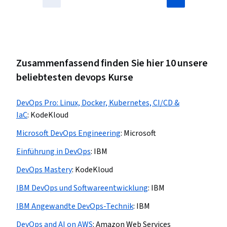
Zusammenfassend finden Sie hier 10 unsere
beliebtesten devops Kurse
DevOps Pro: Linux, Docker, Kubernetes, CI/CD &
IaC
:
KodeKloud
Microsoft DevOps Engineering
:
Microsoft
Einführung in DevOps
:
IBM
DevOps Mastery
:
KodeKloud
IBM DevOps und Softwareentwicklung
:
IBM
IBM Angewandte DevOps-Technik
:
IBM
DevOps and AI on AWS
:
Amazon Web Services