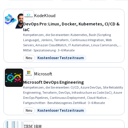
KodeKloud
DevOps Pro: Linux, Docker, Kubernetes, CI/CD &
IaC
Kompetenzen, die Sie erwerben
:
Kubernetes, Bash (Scripting
Language), Jenkins, Terraform, Continuous Integration, Web
Servers, Amazon CloudWatch, IT Automation, Linux Commands,
Nginx, Cloud Deployment, Operating System Administration,
Mittel · Spezialisierung · 3–6 Monate
Firewall, DevOps, Infrastructure As A Service (IaaS), Systems
Neu
Kostenloser Testzeitraum
Kategorie: Neu
Status: Kostenloser Testzeitraum
Architecture, Cloud Infrastructure, Git (Version Control System),
Data Storage, Role-Based Access Control (RBAC)
Microsoft
Microsoft DevOps Engineering
Kompetenzen, die Sie erwerben
:
CI/CD, Azure DevOps, Site Reliability
Engineering, Terraform, DevOps, Infrastructure as Code (IaC), Azure
DevOps Pipelines, Continuous Deployment, Cloud-Native
Computing, Continuous Delivery, DevSecOps, Incident
Fortgeschritten · Berufsbezogenes Zertifikat · 3–6 Monate
Management, Continuous Integration, Kubernetes, Hardening,
Neu
Kostenloser Testzeitraum
Kategorie: Neu
Status: Kostenloser Testzeitraum
Cloud Infrastructure, Incident Response, Enterprise Architecture,
Technical Communication, Performance Metric
IBM