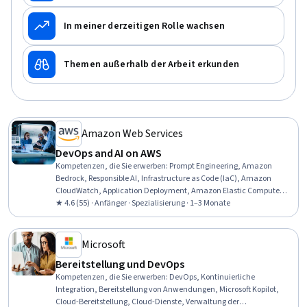
In meiner derzeitigen Rolle wachsen
Themen außerhalb der Arbeit erkunden
Amazon Web Services
DevOps and AI on AWS
Kompetenzen, die Sie erwerben
:
Prompt Engineering, Amazon
Bedrock, Responsible AI, Infrastructure as Code (IaC), Amazon
CloudWatch, Application Deployment, Amazon Elastic Compute
Cloud, CI/CD, AWS CloudFormation, Unit Testing, Continuous
★ 4.6 (55) · Anfänger · Spezialisierung · 1–3 Monate
Deployment, Cloud Deployment, Amazon Web Services, DevOps,
Devops Tools, DevSecOps, Code Review, Serverless Computing,
Containerization, Data Analysis
Microsoft
Bereitstellung und DevOps
Kompetenzen, die Sie erwerben
:
DevOps, Kontinuierliche
Integration, Bereitstellung von Anwendungen, Microsoft Kopilot,
Cloud-Bereitstellung, Cloud-Dienste, Verwaltung der