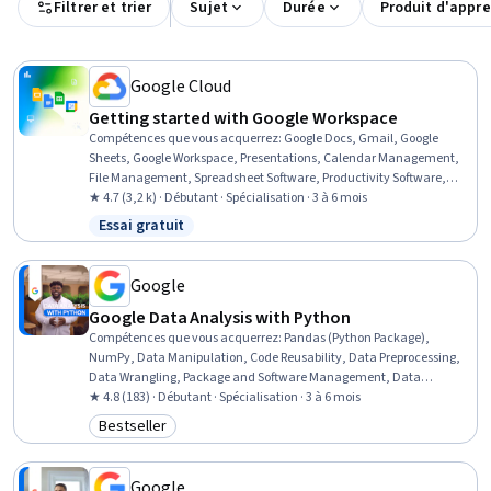
Filtrer et trier
Sujet
Durée
Produit d'appr
Google Cloud
Getting started with Google Workspace
Compétences que vous acquerrez
:
Google Docs, Gmail, Google
Sheets, Google Workspace, Presentations, Calendar Management,
File Management, Spreadsheet Software, Productivity Software,
Email Security, Email Automation, Collaborative Software, Excel
★ 4.7 (3,2 k) · Débutant · Spécialisation · 3 à 6 mois
Formulas, Data Visualization, Document Management, Data
Essai gratuit
Statut : Essai gratuit
Validation, Setting Appointments, Meeting Facilitation, Sales
Presentations, Version Control
Google
Google Data Analysis with Python
Compétences que vous acquerrez
:
Pandas (Python Package),
NumPy, Data Manipulation, Code Reusability, Data Preprocessing,
Data Wrangling, Package and Software Management, Data
Analysis, Data Processing, Data Integration, JSON, Object Oriented
★ 4.8 (183) · Débutant · Spécialisation · 3 à 6 mois
Programming (OOP), Data Science, Data Structures, Python
Bestseller
Catégorie : Bestseller
Programming, Exploratory Data Analysis, Programming Principles,
Data Import/Export, Data Storage, Computational Logic
Google