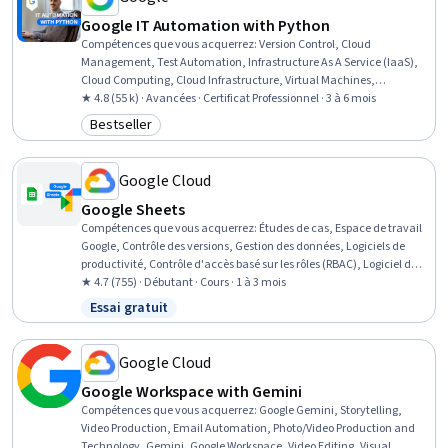
Google IT Automation with Python
Compétences que vous acquerrez
:
Version Control, Cloud
Management, Test Automation, Infrastructure As A Service (IaaS),
Cloud Computing, Cloud Infrastructure, Virtual Machines,
Development Testing, Test Script Development, Scripting, Network
★ 4.8 (55 k) · Avancées · Certificat Professionnel · 3 à 6 mois
Troubleshooting, Cloud Services, Email Automation, Web Presence,
Bestseller
Catégorie : Bestseller
Python Programming, CI/CD, Configuration Management, Program
Development, Containerization, Unit Testing
Google Cloud
Google Sheets
Compétences que vous acquerrez
:
Études de cas, Espace de travail
Google, Contrôle des versions, Gestion des données, Logiciels de
productivité, Contrôle d'accès basé sur les rôles (RBAC), Logiciel de
tableur, Édition, Importation/exportation de données, Logiciel de
★ 4.7 (755) · Débutant · Cours · 1 à 3 mois
collaboration, Logiciel d'analyse de données, Visualisation des
Essai gratuit
Statut : Essai gratuit
données, Contrôle des changements, Sécurité des données,
Formules Excel, Partage des données, Google Sheets, Saisie de
données
Google Cloud
Google Workspace with Gemini
Compétences que vous acquerrez
:
Google Gemini, Storytelling,
Video Production, Email Automation, Photo/Video Production and
Technology, Gemini, Google Workspace, Video Editing, Visual