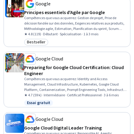
Google
Principes essentiels d'Agile par Google
Compétences que vous acquerrez
:
Gestion de projet, Prise de
décision fondée sur des données, Exigences relatives aux produits,
Méthodologie agile, Estimation, Planification du sprint, Scrum
(développement de logiciels), Arriérés, Estimation du projet,
★ 4.8 (119) · Débutant · Spécialisation · 1 à 3 mois
Méthodologie de la cascade, Résolution de problèmes, Principes
Bestseller
Catégorie : Bestseller
Kanban, Méthodologies allégées, Développement logiciel agile,
Développement agile de produits, Gestion de projet agile, Gestion des
produits, Établissement de priorités, Témoignage de l'utilisateur,
Google Cloud
Performance du projet
Preparing for Google Cloud Certification: Cloud
Engineer
Compétences que vous acquerrez
:
Identity and Access
Management, Cloud Infrastructure, Kubernetes, Google Cloud
Platform, Containerization, Prompt Engineering Tools, Infrastructure
As A Service (IaaS), Infrastructure Architecture, Cloud Computing
★ 4.7 (59 k) · Intermédiaire · Certificat Professionnel · 3 à 6 mois
Architecture, Cloud Computing, Cloud Solutions, Prompt Patterns,
Essai gratuit
Statut : Essai gratuit
Virtual Machines, Cloud-Native Computing, Terraform, Cloud
Applications, Cloud Platforms, Cloud Storage, Prompt Engineering,
Cloud Engineering
Google Cloud
Google Cloud Digital Leader Training
Compétences que vous acquerrez
:
Responsible AI, Agentic