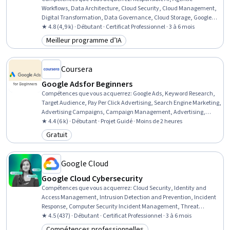
Workflows, Data Architecture, Cloud Security, Cloud Management,
Digital Transformation, Data Governance, Cloud Storage, Google
Cloud Platform, Data Strategy, Data Storage, Agentic systems,
★ 4.8 (4,9 k) · Débutant · Certificat Professionnel · 3 à 6 mois
Cloud Infrastructure, Site Reliability Engineering, Data Warehousing,
Meilleur programme d’IA
Catégorie : Meilleur programme d’IA
Cloud Platforms, Cloud Services, Service Level, Cloud Standards,
Cloud Hosting
Coursera
Google Ads for Beginners
Compétences que vous acquerrez
:
Google Ads, Keyword Research,
Target Audience, Pay Per Click Advertising, Search Engine Marketing,
Advertising Campaigns, Campaign Management, Advertising,
Online Advertising, Digital Advertising, Paid media, Marketing,
★ 4.4 (6 k) · Débutant · Projet Guidé · Moins de 2 heures
Digital Marketing, Return On Investment
Gratuit
Catégorie : Gratuit
Google Cloud
Google Cloud Cybersecurity
Compétences que vous acquerrez
:
Cloud Security, Identity and
Access Management, Intrusion Detection and Prevention, Incident
Response, Computer Security Incident Management, Threat
Management, Cyber Threat Hunting, Risk Management Framework,
★ 4.5 (437) · Débutant · Certificat Professionnel · 3 à 6 mois
Cyber Attacks, Cybersecurity, Cyber Operations, Vulnerability
Compétences professionnelles