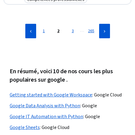
Catégorie : Compétences professionnelles
Management, Continuous Monitoring, Security Management,
Generative AI, DevSecOps, Cloud Standards, Cloud Storage, Large
Language Modeling, Google Cloud Platform
…
1
2
3
265
En résumé, voici 10 de nos cours les plus
populaires sur google .
Getting started with Google Workspace
:
Google Cloud
Google Data Analysis with Python
:
Google
Google IT Automation with Python
:
Google
Google Sheets
:
Google Cloud