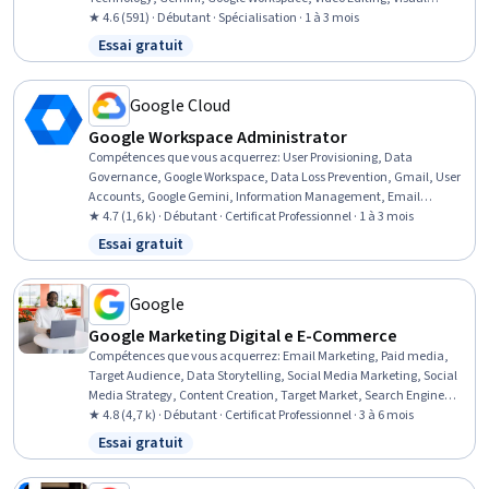
Storytelling, Responsible AI, Productivity Software, Gmail, Workflow
★ 4.6 (591) · Débutant · Spécialisation · 1 à 3 mois
Management, Oral Comprehension, Google Sheets, Generative AI,
Essai gratuit
Statut : Essai gratuit
Business Communication, Collaboration, Writing, Project
Management
Google Cloud
Google Workspace Administrator
Compétences que vous acquerrez
:
User Provisioning, Data
Governance, Google Workspace, Data Loss Prevention, Gmail, User
Accounts, Google Gemini, Information Management, Email
Security, Data Management, Data Security, Document
★ 4.7 (1,6 k) · Débutant · Certificat Professionnel · 1 à 3 mois
Management, Identity and Access Management, Group Policy,
Essai gratuit
Statut : Essai gratuit
Mobile Security, Records Management, Cloud Management, Data
Storage, Security Management, Control Panels
Google
Google Marketing Digital e E-Commerce
Compétences que vous acquerrez
:
Email Marketing, Paid media,
Target Audience, Data Storytelling, Social Media Marketing, Social
Media Strategy, Content Creation, Target Market, Search Engine
Optimization, Social Media, Marketing Budgets, Order Fulfillment,
★ 4.8 (4,7 k) · Débutant · Certificat Professionnel · 3 à 6 mois
Media Planning, Search Engine Marketing, Customer Retention,
Essai gratuit
Statut : Essai gratuit
Customer Relationship Management, Online Advertising, Digital
Media Strategy, Email Automation, Marketing