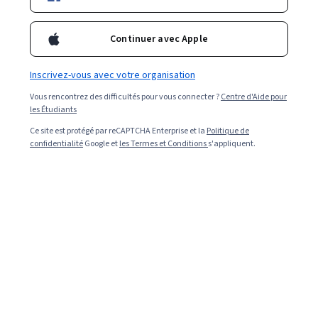
Filtrer et trier
Sujet
Durée
Produit d'appr
Continuer avec Apple
Google Cloud
Inscrivez-vous avec votre organisation
Google Sheets - Sujets avancés
Compétences que vous acquerrez
:
Espace de travail Google,
Vous rencontrez des difficultés pour vous connecter ?
Centre d'Aide pour
Logiciels de productivité, Logiciel de tableur, Visualisation des
les Étudiants
données, Intégration des données, Validation des données,
Automatisation, Google Docs, Partage des données, Google Sheets
★ 4.7 (449) · Intermédiaire · Cours · 1 à 3 mois
Ce site est protégé par reCAPTCHA Enterprise et la
Politique de
confidentialité
Google et
les Termes et Conditions
s'appliquent.
Essai gratuit
Statut : Essai gratuit
Google Cloud
Google SRE 문화 개발
Débutant · Cours · 1 à 3 mois
Nouveau
Catégorie : Nouveau
Google Cloud
Analyse intelligente, apprentissage
automatique et intelligence artificielle sur