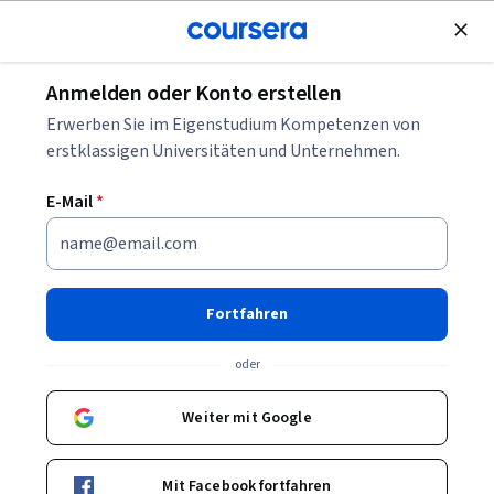
Kostenlose Teilnahme
Anmelden oder Konto erstellen
Blättern
Erwerben Sie im Eigenstudium Kompetenzen von
Business Management Kurse
erstklassigen Universitäten und Unternehmen.
Business-Management-Kurse können Ihnen helfen,
E-Mail
*
Planung, Organisation und Steuerung von Unternehmen
besser einzuordnen. Sie können Fähigkeiten in Zielsetzung,
Ressourcensteuerung, Teamführung und
Leistungsbewertung aufbauen. Viele Kurse führen in
Fortfahren
Management-Frameworks, Reporting-Werkzeuge und
praxisnahe Fallstudien ein, die typische
oder
Managementsituationen abbilden.
Weiter mit Google
Beliebte Business Management Kurse &
Mit Facebook fortfahren