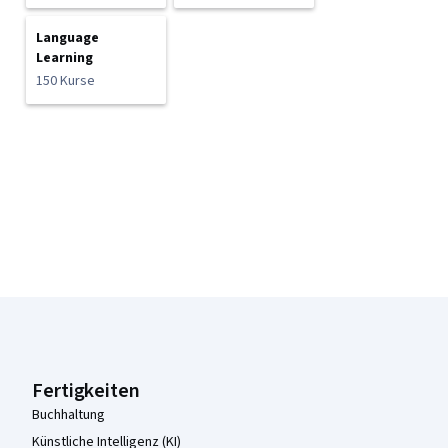
Language
Learning
150 Kurse
Coursera-Fußzeile
Fertigkeiten
Buchhaltung
Künstliche Intelligenz (KI)