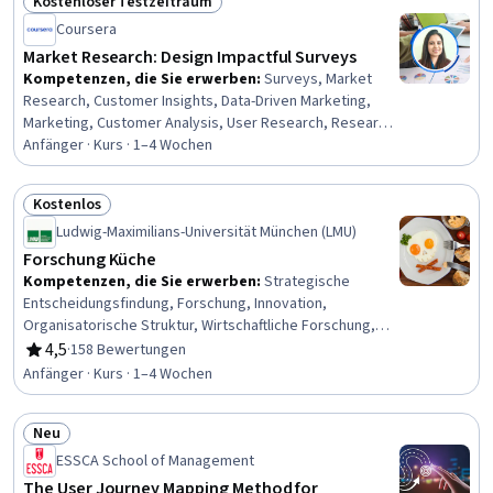
Kostenloser Testzeitraum
Benutzererfahrung, Prüfung der Benutzerfreundlichkeit,
Status: Kostenloser Testzeitraum
Software-Dokumentation, Design Thinking, Prototyping,
Coursera
Wireframing, Benutzeroberfläche (UI), Figma
Market Research: Design Impactful Surveys
(Entwurfssoftware), Interaktionsdesign
Kompetenzen, die Sie erwerben
:
Surveys, Market
Research, Customer Insights, Data-Driven Marketing,
Marketing, Customer Analysis, User Research, Research
Methodologies, Market Analysis, Data Collection
Anfänger · Kurs · 1–4 Wochen
Kostenlos
Status: Kostenlos
Ludwig-Maximilians-Universität München (LMU)
Forschung Küche
Kompetenzen, die Sie erwerben
:
Strategische
Entscheidungsfindung, Forschung, Innovation,
Organisatorische Struktur, Wirtschaftliche Forschung,
Analyse, Analyse der Wettbewerber, Organisatorische
4,5
·
158 Bewertungen
Bewertung, 4,5 von 5 Sternen
Strategie, Strategisches Denken,
Anfänger · Kurs · 1–4 Wochen
Unternehmensstrategie, Organisatorische Entwicklung
Neu
Status: Neu
ESSCA School of Management
The User Journey Mapping Method for