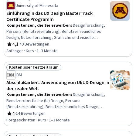
Status: Kostenlos
University of Minnesota
Einführung in das UX Design MasterTrack
Certificate Programm
Kompetenzen, die Sie erwerben
:
Designforschung,
Persona (Benutzererfahrung), Benutzerfreundliches
Design, Nutzerforschung, Grafische und visuelle
Gestaltung, Design der Benutzeroberfläche und
4,1
·
49 Bewertungen
Bewertung, 4,1 von 5 Sternen
Benutzererfahrung (UI/UX), Benutzerfreundlichkeit,
Anfänger · Kurs · 1–3 Monate
UI/UX-Forschung, Benutzerzentriertes Design, Design
erleben, Benutzererfahrung, Ethische Standards und
Kostenloser Testzeitraum
Verhaltensweisen, Prüfung der Benutzerfreundlichkeit,
Status: Kostenloser Testzeitraum
Design Thinking, Menschenzentriertes Design, Daten-
IBM
Ethik, Visuelles Storytelling
Abschlußarbeit: Anwendung von UI/UX-Design in
der realen Welt
Kompetenzen, die Sie erwerben
:
Designforschung,
Benutzeroberfläche (UI) Design, Persona
(Benutzererfahrung), Benutzerfreundliches Design,
Nutzerforschung, Attrappen, Design der
4
·
14 Bewertungen
Bewertung, 4 von 5 Sternen
Benutzeroberfläche und Benutzererfahrung (UI/UX),
Fortgeschritten · Kurs · 1–3 Monate
Benutzerfreundlichkeit, UI/UX-Forschung,
Benutzerströme, Persona-Entwicklung,