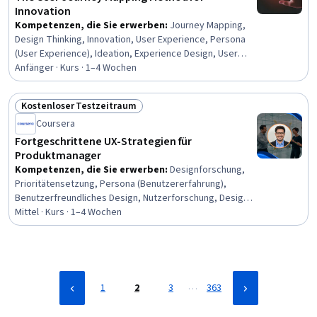
Innovation
Kompetenzen, die Sie erwerben
:
Journey Mapping,
Design Thinking, Innovation, User Experience, Persona
(User Experience), Ideation, Experience Design, User
Research, User Centered Design, Customer experience
Anfänger · Kurs · 1–4 Wochen
improvement, UI/UX Strategy, Customer Insights,
Customer Analysis, Needs Assessment, Generative AI
Kostenloser Testzeitraum
Status: Kostenloser Testzeitraum
Coursera
Fortgeschrittene UX-Strategien für
Produktmanager
Kompetenzen, die Sie erwerben
:
Designforschung,
Prioritätensetzung, Persona (Benutzererfahrung),
Benutzerfreundliches Design, Nutzerforschung, Design-
Strategien, Geschichtenerzählen,
Mittel · Kurs · 1–4 Wochen
Benutzerfreundlichkeit, Daten-Storytelling, UI/UX-
Forschung, Benutzerströme, Benutzerzentriertes
Design, Design erleben, Benutzererfahrung, UI/UX-
Strategie, Prüfung der Benutzerfreundlichkeit, Figma
(Entwurfssoftware), Produktverbesserung, Journey
…
1
2
3
363
Mapping, Menschenzentriertes Design