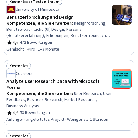
Kostenloser Testzeitraum
Kommunikation mit Interessenvertretern, Stakeholder-
Status: Kostenloser Testzeitraum
University of Minnesota
Management, Inhaltliche Strategie, UI/UX-Forschung,
Optimierung der Inhalte, Benutzererfahrung, UI/UX-
Benutzerforschung und Design
Strategie, Datengestützte Entscheidungsfindung,
Kompetenzen, die Sie erwerben
:
Designforschung,
Forschungsberichte, Inhaltliche Leistungsanalyse,
Benutzeroberfläche (UI) Design, Persona
Engagement der Interessengruppen
(Benutzererfahrung), Erhebungen, Benutzerfreundliches
Design, Nutzerforschung, Datenerhebung, Ideenfindung,
4,6
·
472 Bewertungen
Bewertung, 4,6 von 5 Sternen
Design der Benutzeroberfläche und Benutzererfahrung
Gemischt · Kurs · 1–3 Monate
(UI/UX), Qualitative Forschung, UI/UX-Forschung,
Datenanalyse, Benutzerzentriertes Design, Persona-
Kostenlos
Entwicklung, Personenbezogene Analytik,
Status: Kostenlos
Benutzererfahrung, UI/UX-Strategie, Interviewing-
Coursera
Fähigkeiten, Benutzeroberfläche (UI), Anwenderbericht
Analyze User Research Data with Microsoft
Forms
Kompetenzen, die Sie erwerben
:
User Research, User
Feedback, Business Research, Market Research,
Business Analysis
4,6
·
50 Bewertungen
Bewertung, 4,6 von 5 Sternen
Anfänger · angeleitetes Projekt · Weniger als 2 Stunden
Kostenlos