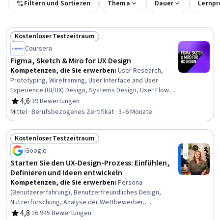
Filtern und Sortieren
Thema
Dauer
Lernpr
Kostenloser Testzeitraum
Status: Kostenloser Testzeitraum
Coursera
Figma, Sketch & Miro for UX Design
Kompetenzen, die Sie erwerben
:
User Research,
Prototyping, Wireframing, User Interface and User
Experience (UI/UX) Design, Systems Design, User Flows,
Collaborative Software, Design, Style Guides, Design
4,6
·
39 Bewertungen
Bewertung, 4,6 von 5 Sternen
Specifications, Peer Review, Interactive Design, Persona
Mittel · Berufsbezogenes Zertifikat · 3–6 Monate
Development, User Interface (UI) Design, UI Components,
Design Software, Ideation, Design Elements And
Kostenloser Testzeitraum
Principles
Status: Kostenloser Testzeitraum
Google
Starten Sie den UX-Design-Prozess: Einfühlen,
Definieren und Ideen entwickeln
Kompetenzen, die Sie erwerben
:
Persona
(Benutzererfahrung), Benutzerfreundliches Design,
Nutzerforschung, Analyse der Wettbewerber,
Menschliche Faktoren, Ideenfindung, Leitlinien für die
4,8
·
16.945 Bewertungen
Bewertung, 4,8 von 5 Sternen