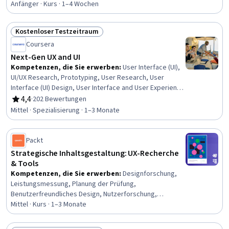
Zugänglichkeit von Webinhalten, UI/UX-Forschung,
Anfänger · Kurs · 1–4 Wochen
Benutzerzentriertes Design, Persona-Entwicklung,
Benutzererfahrung, Design Thinking, Lösung Design,
Kostenloser Testzeitraum
Menschenzentriertes Design, Anwenderbericht
Status: Kostenloser Testzeitraum
Coursera
Next-Gen UX and UI
Kompetenzen, die Sie erwerben
:
User Interface (UI),
UI/UX Research, Prototyping, User Research, User
Interface (UI) Design, User Interface and User Experience
(UI/UX) Design, AI Personalization, UI/UX Strategy, User
4,4
·
202 Bewertungen
Bewertung, 4,4 von 5 Sternen
Experience, User Flows, AI powered creativity, Design
Mittel · Spezialisierung · 1–3 Monate
Research, Usability, Figma (Design Software), Web
Content Accessibility Guidelines, Data Storytelling,
Journey Mapping, Generative AI, User Experience
Packt
Design, Artificial Intelligence and Machine Learning
Strategische Inhaltsgestaltung: UX-Recherche
(AI/ML)
& Tools
Kompetenzen, die Sie erwerben
:
Designforschung,
Leistungsmessung, Planung der Prüfung,
Benutzerfreundliches Design, Nutzerforschung,
Entwicklung und Verwaltung von Inhalten, Benutzer-
Mittel · Kurs · 1–3 Monate
Feedback, Benchmarking, Design der
Benutzeroberfläche und Benutzererfahrung (UI/UX),